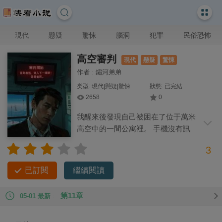
現代
懸疑
驚悚
腦洞
犯罪
民俗恐怖
高空審判
現代
懸疑
驚悚
作者 : 鏽河弟弟
类型: 現代|懸疑|驚悚
狀態: 已完結
2658
0
我醒來後發現自己被困在了位于萬米
高空中的一間公寓裡。 手機沒有訊
號，座機打不通。 公寓門是鋼化的，被封
3
鎖著。 唯一能出去的就開窗跳下去。 但是跳下去只有死路一
條。 被困在這裡面的，還有幾個人。 沒人知道發生了什麼。 直
已訂閱
繼續閱讀
到掛在牆上的液晶電視自動亮屏，顯出兩行血紅色的字： 「審
判開始，2025 年 12 月 25 日晚上八點半，你在幹什麼？」 「答
第11章
05-01 最新
對者活，進入下一環節；答錯者死。」