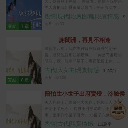
天，我看見了彈幕。 彈幕說，這個叫沈嶼的
是個村姑，但她救過我的命還助我科考，已
男人會把我姐哄得暈頭轉向，等正牌女友找
和我成親，我不想做陳世美，等回京再看
上門，我姐就會成全網喊打的小三，最後✂️
親情|現代|治愈|沙雕|現實情感
看，她若不犯錯，我斷沒有休妻的理由。」
9
腕死在出租屋。 我靈機一動。 轉天把一個黃
我嚇得立即屏氣凝神裝睡。 琢磨著到了京城
5
60
毛領回家：「姐，你看我撿的這個怎麼
完結
7 章
後，我要如何犯錯才行。
樣？」 裴霜氣得把他和沈嶼一起趕出門，叉
著腰放話：「今天誰敢往家裡塞男人，我就
謝聞洲，再見不相逢
把誰塞進垃圾桶！」 我站在原地喘了口氣，
成親第八年，我在夫君替外室置辦的宅子
覺得這一關大概算過去了。 隔天，我又領回
裡，聽見他對那姑娘嘆氣。 「你是尚書府的
一個紅毛。 裴霜舉著雞毛撣子追了我兩條
明珠，我一個寒門舉子，哪裡配得上你。」
街，終于不肯撿男人了。 可彈幕卻瘋了。
他從未想過，他腳下的青磚、身上的官袍、
古代|大女主|現實情感
【救命，女配躲過了戀愛腦，姐姐開的咖啡
1.2萬字
連同他攀附尚書府的門路，都是我喬青蕪一
店卻要被人毀了！】 【真正的局才剛開始，
5
168
拳一拳掙出來的。 當夜我砸了他的外宅，搬
完結
8 章
那個被趕走的男人會帶著“原配”回來。】 我
空我的嫁妝，帶著兒女去了城南渡口。 謝聞
把紅毛往姐姐身後一推，扭頭給黃毛打電
洲以為我帶著兩個孩子撐不了幾日，等他在
陪怕生小世子出府賣燈，冷臉侯
話。 「兄弟，活來了。帶上你那些五顏六色
官場站穩腳跟，我還會自己回去。 後來他戴
爺買空整條燈市
的朋友，來我姐店裡上班。」
夫人死在上元燈會的大火裡，死後三天，侯
著枷鎖從長街走過，才看見我把舊倉房開成
爺便下了死令： 府裡不許點彩燈，不許提燈
了行鋪。 那時他想說什麼，我已經沒有工夫
市，更不許小世子碰火。 小世子六歲那年，
聽了。
攢了許久的零嘴錢，捧著一張船燈圖來找
親情|古代|現實情感
1.3萬字
我。 他說想親手做一盞燈，放進水渠裡，請