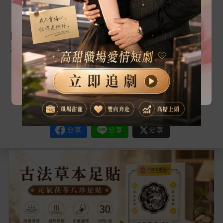
11
秦
統
，每
為
洲，分為
，
以京
為都, 幾千
雖然朝代更迭，但
妖邪
般
此作祟。
們得
，
何
讓
痛
。
們
見。
(已完結）