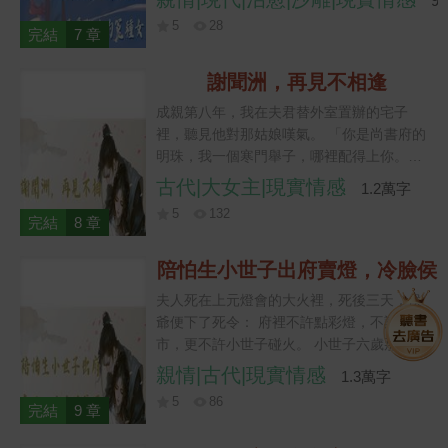
9
腕死在出租屋。 我靈機一動。 轉天把一個黃
我嚇得立即屏氣凝神裝睡。 琢磨著到了京城
5
28
毛領回家：「姐，你看我撿的這個怎麼
完結
7 章
後，我要如何犯錯才行。
樣？」 裴霜氣得把他和沈嶼一起趕出門，叉
著腰放話：「今天誰敢往家裡塞男人，我就
謝聞洲，再見不相逢
把誰塞進垃圾桶！」 我站在原地喘了口氣，
成親第八年，我在夫君替外室置辦的宅子
覺得這一關大概算過去了。 隔天，我又領回
裡，聽見他對那姑娘嘆氣。 「你是尚書府的
一個紅毛。 裴霜舉著雞毛撣子追了我兩條
明珠，我一個寒門舉子，哪裡配得上你。」
街，終于不肯撿男人了。 可彈幕卻瘋了。
他從未想過，他腳下的青磚、身上的官袍、
古代|大女主|現實情感
【救命，女配躲過了戀愛腦，姐姐開的咖啡
1.2萬字
連同他攀附尚書府的門路，都是我喬青蕪一
店卻要被人毀了！】 【真正的局才剛開始，
5
132
拳一拳掙出來的。 當夜我砸了他的外宅，搬
完結
8 章
那個被趕走的男人會帶著“原配”回來。】 我
空我的嫁妝，帶著兒女去了城南渡口。 謝聞
把紅毛往姐姐身後一推，扭頭給黃毛打電
洲以為我帶著兩個孩子撐不了幾日，等他在
陪怕生小世子出府賣燈，冷臉侯
話。 「兄弟，活來了。帶上你那些五顏六色
官場站穩腳跟，我還會自己回去。 後來他戴
爺買空整條燈市
的朋友，來我姐店裡上班。」
夫人死在上元燈會的大火裡，死後三天，侯
著枷鎖從長街走過，才看見我把舊倉房開成
爺便下了死令： 府裡不許點彩燈，不許提燈
了行鋪。 那時他想說什麼，我已經沒有工夫
市，更不許小世子碰火。 小世子六歲那年，
聽了。
攢了許久的零嘴錢，捧著一張船燈圖來找
親情|古代|現實情感
1.3萬字
我。 他說想親手做一盞燈，放進水渠裡，請
5
86
風替他捎給從未見過的娘親。 三年後，他做
完結
9 章
的風輪燈被書院選去西市義賣，換來的銀子