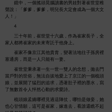
鏡
，
個搖
晃
男娃對著崔世堂稚
：「爹爹，爹爹，
兒
定
成為
個
文
！」
4
，崔世堂
歲，作為崔
子，全
都將崔
未
寄託于
。
崔
像京
其
貴胄，變著法
往子孫
裡
塞通
，而
只能
妻。
崔世堂秉承著
世
雙
，拋
當戶對
世俗，無法自拔
京
個梳
娘，並展
猛烈
追求，憑著肚子裡
墨
，
無數首令
怦然
求
。
梳
娘孟嬌
裡見過
陣仗，
怕
妾，
也
甘
願，
崔
，嫁
，
誰還瞧
起