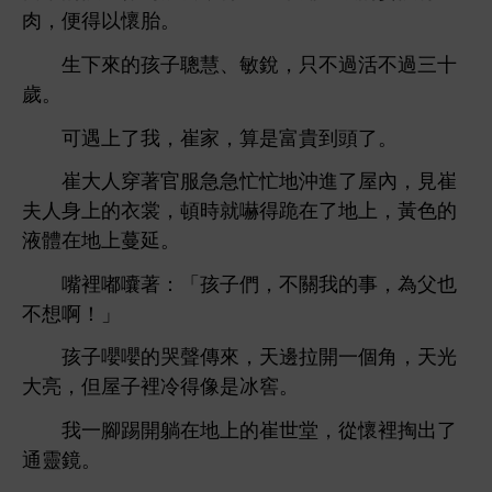
肉，便得以懷胎。
孩子聰慧、敏銳，只
過活
過
歲。
遇
，崔
，算
富貴到
。
崔
穿著官
急急忙忙
沖
，見崔
夫
裳，頓
就嚇得跪
，
液
蔓延。
嘴裡嘟囔著：「孩子們，
事，為父也
啊！」
孩子嚶嚶
哭
傳
，
邊拉
個角，
亮，但
子裡
得像
冰窖。
腳踢
躺
崔世堂，從懷裡掏
通靈鏡。