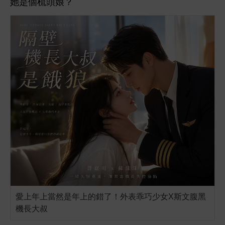
個梳
娘？
愛上年上當然是年上的錯了！外表乖巧少女X斯文腹黑
機長大叔