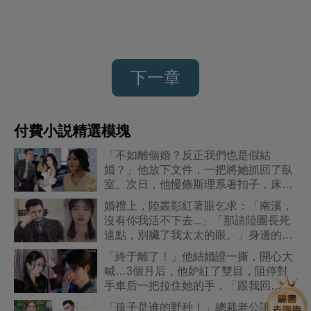
下一章
付費小説精選模塊
「不如離個婚？反正我們也是假結
婚？」他放下文件，一把將她抓回了臥
室。次日，他慢條斯理系著扣子，床頭
放著紅本子：「還離麼？」
婚禮上，陸叢彰紅著眼乞求：「南溪，
沒有你我活不下去...」「那請陸團長死
遠點，別臟了我太太的眼。」身邊的男
人微微一笑。
「終于離了！」他結婚證一撕，開心大
喊…3個月后，他妒紅了雙目，阻停對
手車后一把拉住她的手，「跟我回
家！」
「孩子是谁的野种！」總裁老公讓她自