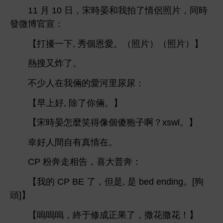
11
10
，宋
晏
拍
侶照片，同
微博官宣：
【打擾
, 秀個恩
。（照片）（照片）】
搜又炸
。
倆
里尿尿：
【
好, 除
倆。】
【宋
晏
麼笑得像個傻狍子啊？xswl。】
幸好
自
真
。
CP
奔
相告，
普奔：
【
CP BE
，但
,
bed ending。[狗
]】
【嗚嗚嗚，終于修成正果
，撒
撒
！】