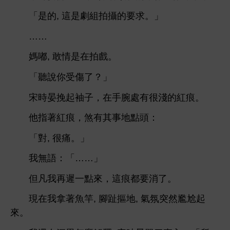
「
,
劇組拍攝
求。」
……
媽嘟, 敢
拍戲。
「
受傷
？」
宋
晏挽起袖子，
腕處
很
痕。
指著
痕，煞
其事
點
：
「對, 很痛。」
無語：「……」
但凡
再遲
點
，
痕都
消
。
現
拿著魚竿, 腳趾摳
,
氛突然尷尬起
。