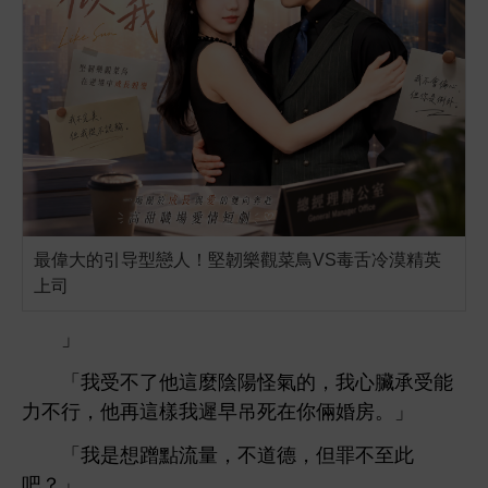
最偉大的引导型戀人！堅韌樂觀菜鳥VS毒舌冷漠精英
上司
」
「
受
麼
陽怪
，
臟承受能
力
，
再
樣
遲
吊
倆婚
。」
「
蹭點流量，
德，但罪
至此
吧？」