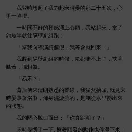
登
起
釣起宋
晏
次，
里
咯噔。
好
預
涌
，
站起
，拿
釣魚竿就往隔壁劇組
：
「幫
向導演請個假，
等
就回
！」
趕到隔壁劇組
候，
都喘
，扶著
膝蓋，喘粗
。
「易禾？」
背后傳
清朗熟悉
線，
猛然抬
, 就見宋
晏裹著浴巾，渾
濕漉漉
，
剛從
里撈
狀態。
脫
而
：「
真
？」
宋
晏愣
, 擦著
作也
滯
：