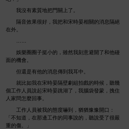
沒
素質
把
。
隔音效果很好，
把
宋
晏相
消息隔絕
。
……
娛
圈圈子挺
，雖然
刻
避
碰
面
。
但還
消息傳到
。
就比如
宋
晏隔壁劇組拍戲
候，
幾
個
作
員
起宋
晏
，
袋
蒙，拽
問
麼回事。
作
員被
態度嚇到，猶猶豫豫
：
「
，
邊
作
同事
，
受
很嚴
傷。」