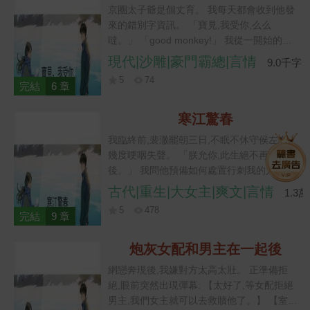
【原著裡她不肯簽字,最後病死在出租屋,一個
京圈太子爺是個丈育。 我每天都會收到他發
月才被發現。】 我盯著鏡子裡的自己,慢慢把
來的錯別字資訊。 「寶見,我受你,么么
睡袍繫緊。 臥室門恰好被推開。 丈夫洗完澡
噠。」 「good monkey!」 我從一開始的看
出來,見我穿得嚴嚴實實,微微皺眉。 「今天
不懂,到後來已經學會了配合。 畢竟他一個月
現代|沙雕|豪門霸總|言情
不做了?」 我往旁邊讓了讓。 「沒興趣。」
9.0千字
給我一百萬。 他就是給我發火星文,我都能意
5
74
會。 直到某天,他媽突然找上門,遞給我一張
完結
6 章
五千萬的支票。 我眼睛一亮,麻利地收進口
袋。 「離開您兒子是吧,我懂。」 她痛心疾
寒江驚春
首: 「不是,我是想請你教他好好讀書。」 我:
我臨終前,裴澈罷朝三日,不眠不休守侯左右,
「?」
幾度哽咽失聲。 「朕允你,此生絕不再立新
後。」 我問他預備如何處置行刺我的人,他微
鬆握著我的手。 「到底是皇貴妃親眷,朕不忍
古代|重生|大女主|爽文|言情
1.3
見她傷懷。」 我以為裴澈君奪臣妻已夠荒
5
478
唐。 沒想到柳意歡的前夫當眾刺🔪我,他也愛
完結
9 章
屋及烏不肯降罪。 再睜眼,我重回十六歲賞花
宴。 皇后姑母讓我從諸位皇子中挑選夫婿。
炮灰女配和男主在一起後
我收回遞向裴澈的香囊,搖了搖頭。 「姑母,
網戀奔現後,我嫌對方太高太壯。 正準備拒
臣女的意中人並不在場。」
絕,眼前突然出現彈幕: 【太好了,等女配拒絕
男主,我們女主就可以去救贖他了。】 【室友