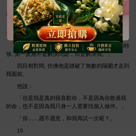
抿著唇，忽然
歉：「易禾，很抱
歉。」
「
些
反
過很
次，
錯, 讓
沒
到
態度，讓
總
處
當
。」
「沒
夠
全
, 所以讓
現問題
候, 第
反應
解決問題，而
解決
。」
目相對
, 仿佛
踏破
無數
隔閡才
到
面
。
：
「但
真
很
，
因為
救過
命，也
因為
只
需
個
伴。」
「
……愿
愿
，
再試
次呢？」
15