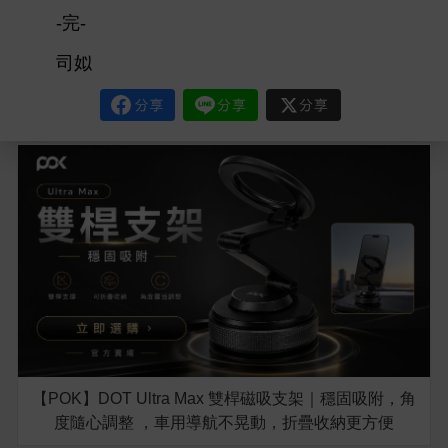
-完-
司姒
【POK】DOT Ultra Max 雙桿磁吸支架｜穩固吸附，角
度隨心調整 ，車用導航不晃動，折疊收納更方便