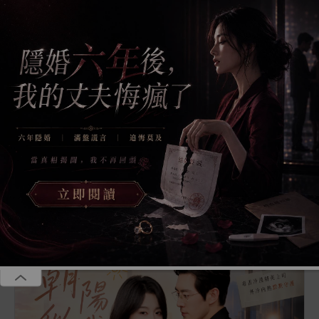
恭喜張**成為年卡VIP享全站無廣告、聽書等多重福利
恭喜葉**成為年卡VIP享全站無廣告、聽書等多重福利
碎片會員
季卡39.00美金，年卡69.00美金，全站免廣告，海量小說免費
我要
聽，獨享VIP小說，免費贈送福利站、短劇站、漫畫站
加入
恭喜李**成為年卡VIP享全站無廣告、聽書等多重福利
恭喜李**成為年卡VIP享全站無廣告、聽書等多重福利
首頁
會員短篇
精品短篇
網絡熱文
耽美短
全部
會員短篇
追妻火葬場
打臉虐渣
出軌
復合吧，我和孩子姓
第6章
|
《復合吧，我和孩子姓》
第6章