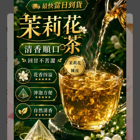
「
。」
宋
晏很好哄
，
怕否認
，
也
自己
解
。
彎起嘴角, 融化
具
攻擊性
眉
：「
,
至
得活到
松
，答應復
,
然
也得從
底爬
。」
：「？」
盡量
平
：「宋
晏,
們復
也
定能
到最后
，
準像之
樣，沒談
久就
分
。」
「
倒
如現
就分
，每個
都減
點沉
沒成本，
得呢？」
宋
晏凝睇
, 沉默
很久。