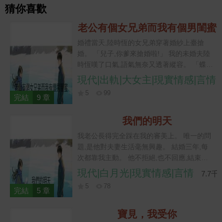
猜你喜歡
老公有個女兄弟而我有個男閨蜜
婚禮當天,陸時恆的女兄弟穿著婚紗上臺搶
婚。 「兒子,你爹來搶婚啦!」 我的未婚夫陸
時恆嘆了口氣,語氣無奈又透著縱容。 「蝶
蝶,別介意,小婷就是這種性格,我小時候答應
現代|出軌|大女主|現實情感|言情
過她,她如果來搶婚的話,我要給她面子跟她溜
5
99
一圈。」 「儀式先暫停,等我回來再繼續好
完結
9 章
嗎?」 這話一齣,全場賓客都沉默了,默默把視
線移到我身上。 「兄弟間的小玩笑而已,嫂子
我們的明天
不會生氣了吧?」 宋婷挽著陸時恆的手臂大
我老公長得完全踩在我的審美上。 唯一的問
咧咧笑著,眼裡的挑釁和得意根本藏不住。
題,是他對夫妻生活毫無興趣。 結婚三年,每
「怎麼會呢?蝶蝶一向大度,怎麼可能會為這
次都靠我主動。 他不拒絕,也不回應,結束後
點小事生氣呢。」 看著兩人眉來眼去的眼神,
還能面無表情地問我明早吃什麼。 今晚我剛
現代|白月光|現實情感|言情
我也笑了。 「我當然不會生氣啦,希望你等會
7.7千
換上新買的睡裙,眼前忽然飄過彈幕。 【女配
也不要生氣哦。」 話落,禮堂大門被推開,一
5
78
又開始倒貼了,男主心裡只有白月光。】 【他
完結
5 章
個比陸時恆還帥的男人捧著花向我走來。
一直不碰她,就是在替女主守身。】 【等白月
「閨蜜,我來搶婚啦!」
光回國,他會立刻離婚,把她淨身趕出去。】
寶見，我受你