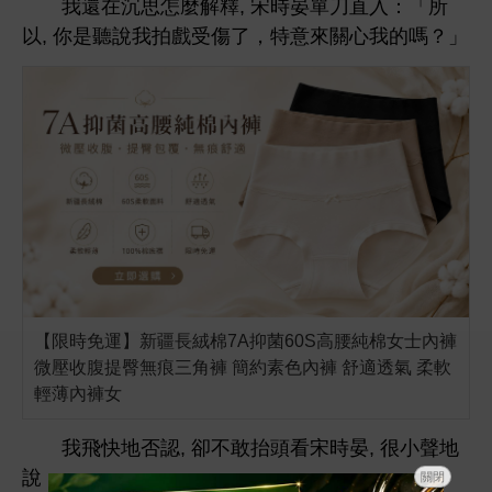
還
沉
麼解釋, 宋
晏單刀直入：「所
以,
拍戲受傷
，特
嗎？」
【限時免運】新疆長絨棉7A抑菌60S高腰純棉女士內褲
微壓收腹提臀無痕三角褲 簡約素色內褲 舒適透氣 柔軟
輕薄內褲女
否認, 卻
敢抬
宋
晏, 很
：
關閉