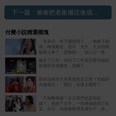
下一篇：偷偷把老板備注改成老公后
付費小説精選模塊
「恭喜你，終于擺脫我了。」她摘下婚
戒，轉身離去。翌日「先生，太太的體
檢單出來了，是晚期！」他心口一窒，
拔腿追去。
她走了三年。他找了三年直到看到她的
新婚照全城播放，他瘋了
眼前這絕世大美男竟然是王爺？危險的
向她逼近：「愛妃，你要去哪里？」
「不如離個婚？反正我們也是假結
婚？」他放下文件，一把將她抓回了臥
室。次日，他慢條斯理系著扣子，床頭
放著紅本子：「還離麼？」