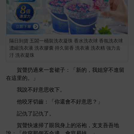
隔日到貨 五閤一桶裝洗衣凝珠 香水洗衣球 香氛洗衣球
濃縮洗衣液 洗衣膠囊 持久留香 洗衣液 洗衣精 強力去
汙 洗衣凝珠
賀
扔過
套裙子：「
，
姐穿
留
里
。」
好
收
。
咬
切齒：「
還
好
？」
記仇
記仇
。
賀
速掃
浴袍，支支吾吾
：「
穿
個
適，
容易掉。」