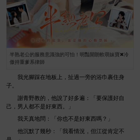
半熟老公的服務意識強的可怕！明豔開朗軟萌妹寶✖冷
傲持重爹系律師
腳踩
板
，扯過
旁
浴巾裹
子。
謝青野教
，
好
遍：「
保護好自
己，男
都
好
。」
真
問：「
也
好
嗎？」
沉默
幾秒：「
況，但
從肯定
。」