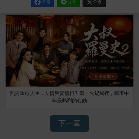
熟男重啟人生，友情與愛情再升溫；火鍋局裡，藏著中
年最熱烈的心動
下一章