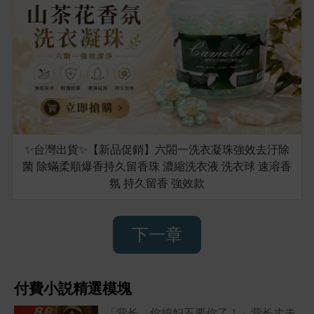
✨台灣出貨✨【新品促銷】六閤一洗衣凝珠強效去汙除
菌 除蟎柔順爆香持久留香珠 濃縮洗衣液 洗衣球 速溶香
氛 持久留香 強效款
下一章
付費小説精選模塊
「营长，你媳妇不要你了！」营长丈夫