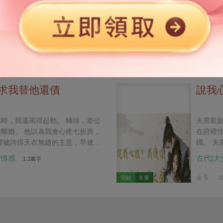
個柳灣大隊都跟著沸騰。 人人都
我是個
著進城享清福。 可錄取通知書送
鋪子也
圍巾，低聲哄她：「等我在京城站
院給她養
那封寫著我名字的推薦信被風吹
養著，我
渣男|古
。 我攥緊信紙，頭也不回的朝曬穀
那日。 
家往上爬，就別怪我把梯子抽走。
5
完結
8 章
求我替他還債
說我
時，我還罵得起勁。 轉頭，老公
夫君凱
離婚。 他以為我會心疼七折房，
在府裡
裡被誇得天衣無縫的主意，早被我
鐲。 夫
現了他藏在枕頭下的戶口本， 蠢
的針，
實情感
古代|大
1.2萬字
包裡，笑著給他讓路。 「去吧，別
5
完結
8 章