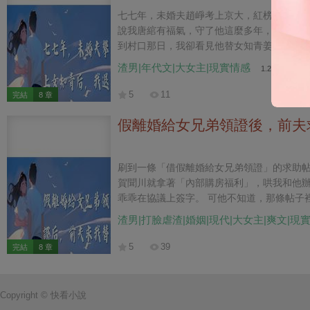
七七年，未婚夫趙崢考上京大，紅榜一貼，整
說我唐綰有福氣，守了他這麼多年，總算要跟
到村口那日，我卻看見他替女知青姜蓉攏好
住腳，就接你過去。」 他回頭撞見我，手裡
渣男|年代文|大女主|現實情感
1.2萬字
落。 趙崢臉上的笑一點點收了，伸手來搶信
場上正等著道喜的人走去。 他既然想踩著我
5
11
完結
8 章
假離婚給女兄弟領證後，前夫
刷到一條「借假離婚給女兄弟領證」的求助帖
賀聞川就拿著「內部購房福利」，哄我和他辦
乖乖在協議上簽字。 可他不知道，那條帖子
截了圖。 他也不知道，就在剛剛，我已經發
渣男|打臉虐渣|婚姻|現代|大女主|爽文|現
貨，想幹什麼一看就知道。 我把離婚證塞進
耽誤你給孩子上戶口。」
5
39
完結
8 章
Copyright © 快看小說