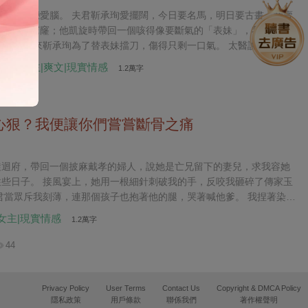
出了名的戀愛腦。 夫君靳承珣愛擺闊，今日要名馬，明日要古畫，我賣
替他補過窟窿；他凱旋時帶回一個咳得像要斷氣的「表妹」，我騰出正
病。 後來靳承珣為了替表妹擋刀，傷得只剩一口氣。 太醫說他得仔細
便親手煎藥，親手餵藥。 守了他三天三夜。 可惜他福薄，沒等到納妾
代|大女主|爽文|現實情感
1.2萬字
真是可惜。
23
心狠？我便讓你們嘗嘗斷骨之痛
旋迴府，帶回一個披麻戴孝的婦人，說她是亡兄留下的妻兒，求我容她
住些日子。 接風宴上，她用一根細針刺破我的手，反咬我砸碎了傳家玉
君當眾斥我刻薄，連那個孩子也抱著他的腿，哭著喊他爹。 我捏著染血
抬手便叫人砍了她的手。
女主|現實情感
1.2萬字
44
Privacy Policy
User Terms
Contact Us
Copyright & DMCA Policy
隱私政策
用戶條款
聯係我們
著作權聲明