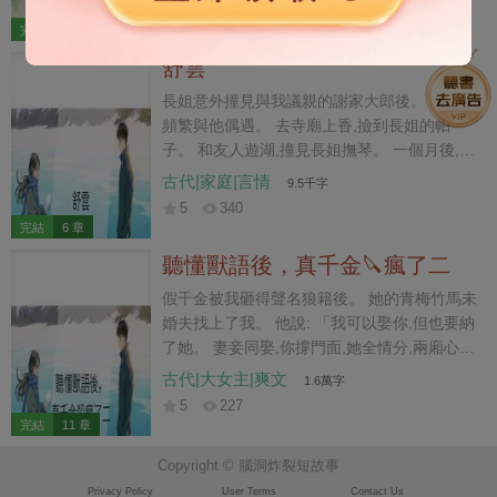
「母親，阿蕎腹中是我親子，不如將她養在外
5
466
頭。」 夫人眸光下移：「阿蕎丫頭，你是何
完結
7 章
意？」 我心頭微冷，恭敬叩首。 「奴婢想要
舒雲
離開。」
長姐意外撞見與我議親的謝家大郎後。 便開始
頻繁與他偶遇。 去寺廟上香,撿到長姐的帕
子。 和友人遊湖,撞見長姐撫琴。 一個月後,謝
家來人,委婉提出想換親。 母親一臉危難和我
古代|家庭|言情
9.5千字
商量, 「你長姐和謝家大郎是天定的姻緣,如今
5
340
婚事換了人,也只能怨你自己沒本事,命不
完結
6 章
好。」 我張了張嘴,想說那是長姐是故意的。
聽懂獸語後，真千金🔪瘋了二
她一向不愛梳妝,可每次撞見謝知秋,卻特意敷
了粉,描了眉。 想說那也是我心悅的郎君。 可
假千金被我砸得聲名狼籍後。 她的青梅竹馬未
千言萬語到了嘴邊,卻只剩沉默。 當晚,母親帶
婚夫找上了我。 他說: 「我可以娶你,但也要納
走了我壓在箱底的那套翡翠頭面,說是給長姐添
了她。 妻妾同娶,你撐門面,她全情分,兩廂心安,
妝。 那是我外祖母留給我的唯一念想。 隔日,
不許爭鬧。」 我看著他的理直氣壯,莫名笑了
古代|大女主|爽文
1.6萬字
長姐派人送來一包桂花糕:「妹妹別惱,回頭我
一聲。 繼而啪的一鞭子抽在他臉上: 「妻妾同
5
227
給你尋個更好的。」 我開啟油紙包,桂花糕碎
娶?你長得醜倒是想得美。你作惡多,福祿薄,當
完結
11 章
成了渣。 「不必了。」 我把碎糕倒進荷塘喂
心被惡鬼🈹皮,活不到定親那日。」 他惱羞成
Copyright © 腦洞炸裂短故事
了魚。 轉頭讓祖母給我說了一門親事。
怒,扔下與我勢不兩立的狠話拂袖而去。 當晚
便死在護城河裡,被剝下了整張臉皮。 手裡卻
Privacy Policy
User Terms
Contact Us