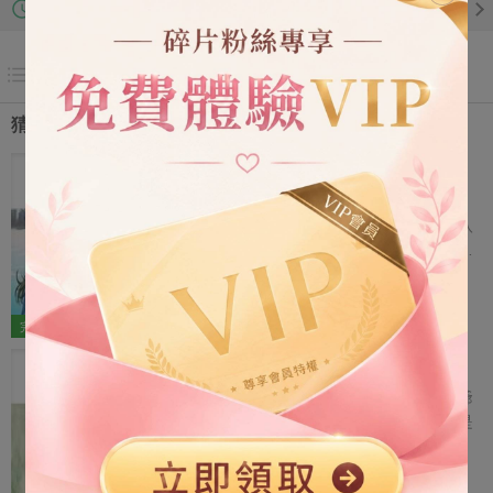
第8章
06-09 最新
目錄
猜你喜歡
暗戀還是網戀我自會分辨
網戀奔現前一天,死對頭轉發給我一條帖子:
【為了讓遊戲搭子帶我玩遊戲,我一直說自己八
塊腹肌身高一米八八!】 【實際上......我還在戴
小天電話手錶,八塊腹肌一八八的另有其人!】
現代|現實情感|言情
1.1萬字
【馬上就要奔現了,我是不是死定了?】 死對頭
5
11
幸災樂禍: 「這帖主怎麼越看越像你那個網戀
完結
7 章
對象?」 「餘寧,你談了個小學生啊?」 我心涼
阿蕎
了一半,但丟不起這個人,于是匿名給帖主回帖:
【你口中一米八八的是誰?跪下來求他替你去
我是少爺的沖喜娘子，第八年有了身孕。 少爺
面基!】 帖主唯唯諾諾:【......好吧,我去求求
即將迎娶正妻，夫人要我落胎。 「樂寧郡主是
他。】 下一秒,死對頭手機震響。 聽筒裡漏出
陛下心肝肉，若她知曉此事。莫說孩子，你的
一絲小孩的辣條音: 「哥哥,我跪下來求你件事
命都留不住。」 少爺臉色微僵，又急又怒：
古代|重生|追妻火葬場|虐戀
1.1萬字
行不行?」