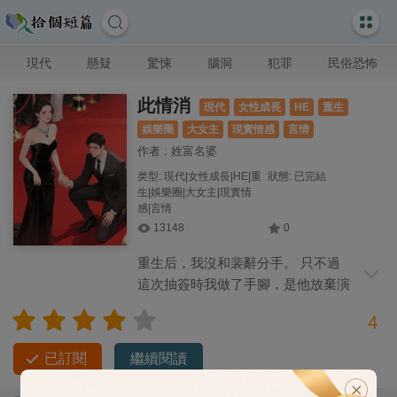
現代
懸疑
驚悚
腦洞
犯罪
民俗恐怖
此情消
現代
女性成長
HE
重生
娛樂圈
大女主
現實情感
言情
作者 : 姓富名婆
类型: 現代|女性成長|HE|重
狀態: 已完結
生|娛樂圈|大女主|現實情
感|言情
13148
0
重生后，我沒和裴辭分手。 只不過
這次抽簽時我做了手腳，是他放棄演
藝事業，我入圈。 一夜爆紅后，我沒有按
4
照約定官宣他這個圈外男友。 而是和京圈太子爺炒起了 CP，
假戲成真。 那晚，裴辭滿臉是淚跪坐在我面前，求我別不要
已訂閱
繼續閱讀
他。 我面無表情，只覺得暢快。 這時，我才后知后覺。 原來上
一世他爆紅后拋棄我，是這種感覺。