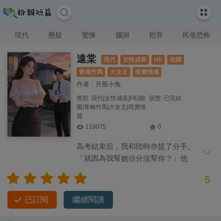
現代
懸疑
驚悚
腦洞
犯罪
民俗恐怖
遠棠
現代
女性成長
HE
校園
青梅竹馬
大女主
現實情感
作者 : 月薇小兔
类型: 現代|女性成長|HE|校
狀態: 已完結
園|青梅竹馬|大女主|現實情
感
119075
0
高考結束后，我和陸時亦提了分手。
「就因為我幫她估分沒幫你？」他
笑。 「對。」 「行。」他笑笑，「別后
5
悔。」 五歲認識，青梅竹馬，整個青春，他篤定我離不開他。
可他不知道。 估分只是個借口。 分我自己估了，學校我也報
已訂閱
繼續閱讀
了，在離他最遠的地方。 這一次，我真要離開他了。 從此，天
南海北，各奔東西。