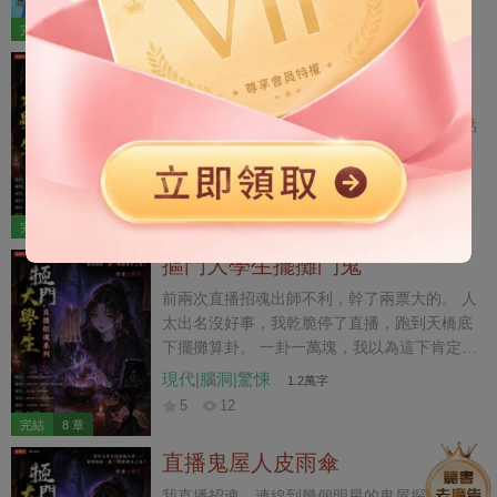
窮舉子親親我我,準備有下一步動作時。 眼前
5
214
突然出現彈幕: 【笑死,男主帶了一堆人,在門口
完結
6 章
玩捉迷藏。】 【炮灰女的醜事要被全王府看見
摳門大學生直播捉僵
啦,她即將下線。】 【誰能想到我們男主寶寶,
一直在裝傻呢!就連姦夫都是他安排的。】 我
我第二次直播招魂，本想低調，首富之子卻狂
還沒反應過來,這些說的是什麼意思,門口傳來
砸一萬個嘉年華，感謝我的救母之恩。 機靈點
小王爺的聲音: 「咱們都藏這間屋裡吧,嬤嬤肯
的已經搶先刷了一個嘉年華，搶到了今天的招
定找不到!」
魂名額。 「大師，我不想招魂，我想要找一個
現代|腦洞|驚悚
1.3萬字
失蹤五年的人，你能幫我算一算嗎？」 我讓對
5
18
方提供生辰八字，當看完那個生辰八字，我惋
完結
9 章
惜： 「這個八字的主人，不是失蹤，而是已經
摳門大學生擺攤鬥鬼
犧牲了……」 八字純陰者，千人亂葬處，墳前
冒死水，鬼樹聚陰氣，煉就白毛僵。 這事棘手
前兩次直播招魂出師不利，幹了兩票大的。 人
了……
太出名沒好事，我乾脆停了直播，跑到天橋底
下擺攤算卦。 一卦一萬塊，我以為這下肯定沒
有人上鉤，我能圖個清靜了。 結果，昔日金融
現代|腦洞|驚悚
1.2萬字
大鱷來到我攤位前，他把全身僅剩的一萬塊轉
5
12
給我，讓我給他算一卦。 我一看，嚯，又來了
完結
8 章
票大的！ 傷官喜用神，五鬼搬運術，敗財桃花
直播鬼屋人皮雨傘
劫，命喪美人懷。 兄弟，你離死不遠啦！
我直播招魂，連線到幾個明星的鬼屋探險直