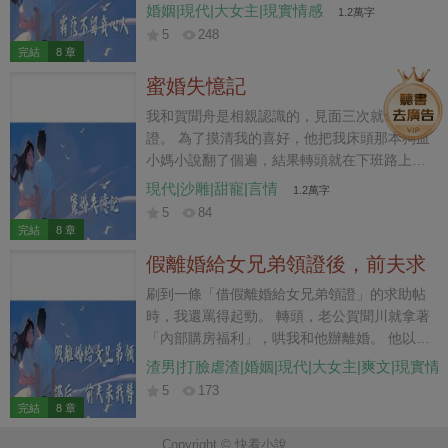
會了撒謊。 兒子抱著我的腿，生硬地喊「媽媽
婚姻|現代|大女主|現實情感
1.2萬字
我想你」，急著把我往門外拽。 我推開門，看
5
248
見武芷寧穿著我的睡衣坐在主臥。 她以為我還
完結
8 章
會像從前一樣哭著求一個解釋。 我把門鎖上，
蜜婚失憶記
給律師打電話：「帶著離婚協議和證據保全的
人過來。今晚，一個都別想走。」
我和賀聞舟是相親認識的，見面三次就領了
證。 為了摸清我的喜好，他把我床頭那本狗血
小媽小說翻了個遍，結果轉頭就在下班路上出
了車禍。 好消息，人沒事。 壞訊息，他一口
現代|沙雕|甜寵|言情
1.2萬字
認定我是他小媽。 我給他擦個藥，他紅著耳朵
5
84
背《離騷》； 我帶他回家，他衝我發小喊繼
完結
8 章
父； 喝醉後，他還抱著奶粉罐，苦口婆心勸他
假離婚給女兄弟領證後，前夫求
爸把我讓給他。 他爸聽完之後，點燃了一根
我替他還債
煙，然後轉身去拿了雞毛撣子。
刷到一條「借假離婚給女兄弟領證」的求助帖
時，我還罵得起勁。 轉頭，老公賀聞川就拿著
「內部購房福利」，哄我和他辦離婚。 他以為
我會心疼七折房，乖乖在協議上簽字。 可他不
渣男|打臉虐渣|婚姻|現代|大女主|爽文|現實情
知道，那條帖子裡被誇得天衣無縫的主意，早
5
173
被我截了圖。 他也不知道，就在剛剛，我已經
完結
8 章
發現了他藏在枕頭下的戶口本， 蠢貨，想幹什
Copyright © 快看小說