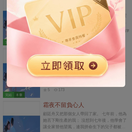
舊信未焚，餘生不候
「今天誰敢往家裡塞男人，我就把誰塞進垃圾
桶！」 我站在原地喘了口氣，覺得這一關大概
結婚第七年，我在丈夫書房的舊抽屜裡翻出兩
算過去了。 隔天，我又領回一個紅毛。 裴霜
封寫給初戀的信。 一封許她來生，一封替她安
舉著雞毛撣子追了我兩條街，終于不肯撿男人
排好身後事。 駱其琛說那隻是年少遺憾，叫我
了。 可彈幕卻瘋了。 【救命，女配躲過了戀
這麼大的人了不要瞎胡鬧。 我把離婚協議放到
婚姻|男二上位|現代|追妻火葬場|言情
1.2萬字
愛腦，姐姐開的咖啡店卻要被人毀了！】 【真
他面前，訂了離開的票。 他以為我只是想給他
5
198
正的局才剛開始，那個被趕走的男人會帶著“原
一個下馬威，他找到我的時候還在指責我有多
完結
8 章
配”回來。】 我把紅毛往姐姐身後一推，扭頭
麼的不懂事。 但是他不知道，我已經給自己找
喬葵
給黃毛打電話。 「兄弟，活來了。帶上你那些
到了那個想要相伴一生的人了。
五顏六色的朋友，來我姐店裡上班。」
姐姐拒絕聯姻那天，我替她坐進了謝家的車。
婚前協議寫得很清楚：兩年後各自自由，彼此
不干涉。 謝臨川守規矩守得近乎冷酷，連我發
燒都只會把藥和溫水放在門外。 直到我收拾好
現代|甜寵|先婚後愛|言情
1.2萬字
行李，準備把婚戒還給他，他卻蹲在康復中心
5
173
的小狗旁邊，按下了那隻小狗平時用來「說
完結
8 章
話」的按鈕。 機械女聲響徹安靜的客廳：「想
霜夜不留負心人
你。」
顧廷舟又把那個女人帶回了家。 七年前，他為
她丟下剛生產的我； 沒想到七年後，他學會了
讓全家替他望風，連我拼命生下的兒子都被教