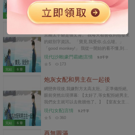
看著兩人眉來眼去的眼神,我也笑了。 「我當
面無表情地問我明早吃什麼。 今晚我剛換上新
現代|白月光|現實情感|言情
7.7千字
然不會生氣啦,希望你等會也不要生氣哦。」
買的睡裙,眼前忽然飄過彈幕。 【女配又開始
5
267
話落,禮堂大門被推開,一個比陸時恆還帥的男
倒貼了,男主心裡只有白月光。】 【他一直不
完結
5 章
人捧著花向我走來。 「閨蜜,我來搶婚啦!」
碰她,就是在替女主守身。】 【等白月光回國,
寶見，我受你
他會立刻離婚,把她淨身趕出去。】 【原著裡
她不肯簽字,最後病死在出租屋,一個月才被發
京圈太子爺是個丈育。 我每天都會收到他發來
現。】 我盯著鏡子裡的自己,慢慢把睡袍繫
的錯別字資訊。 「寶見,我受你,么么噠。」
緊。 臥室門恰好被推開。 丈夫洗完澡出來,見
「good monkey!」 我從一開始的看不懂,到後
我穿得嚴嚴實實,微微皺眉。 「今天不做了?」
來已經學會了配合。 畢竟他一個月給我一百
現代|沙雕|豪門霸總|言情
9.0千字
我往旁邊讓了讓。 「沒興趣。」
萬。 他就是給我發火星文,我都能意會。 直到
5
173
某天,他媽突然找上門,遞給我一張五千萬的支
完結
6 章
票。 我眼睛一亮,麻利地收進口袋。 「離開您
炮灰女配和男主在一起後
兒子是吧,我懂。」 她痛心疾首: 「不是,我是想
請你教他好好讀書。」 我:「?」
網戀奔現後,我嫌對方太高太壯。 正準備拒絕,
眼前突然出現彈幕: 【太好了,等女配拒絕男主,
我們女主就可以去救贖他了。】 【室友女主已
準備就緒,等女配一離開,她立刻上去安慰。】
現代|女配|言情
9.2千字
【女配還是太年輕,就喜歡斯文儒雅的,等大幾
5
360
歲就知道這種肩寬腰窄有多香了,力氣大到可以
完結
6 章
把你翻來覆去,抱著上樓梯都不是問題。】
再無圓滿