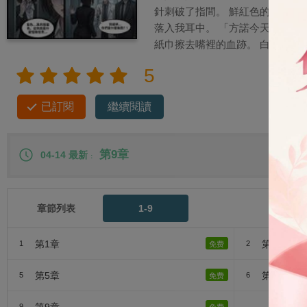
針刺破了指間。 鮮紅色的血湧上
落入我耳中。 「方諾今天真搞笑
紙巾擦去嘴裡的血跡。 白色的牙
5
已訂閱
繼續閱讀
第9章
04-14 最新
章節列表
1-9
第1章
第2章
1
2
免费
第5章
第6章
5
6
免费
第9章
9
免费