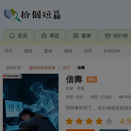
首頁
專題
書庫
排行榜
現代
懸疑
驚悚
腦洞
犯罪
民俗恐怖
當前位置：
腦洞炸裂短故事
現代
借壽
借壽
現代
作者 : 琴晝
类型: 現代
狀態: 已完結
901
我同事猝死了。 本以為他是因為
4.