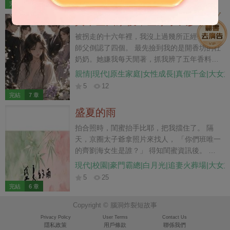
把我往身後拉，上下打量那男生一眼。 「阿
完結
6 章
姨，她都被你兒子嚇出病了，到底誰佔便宜
真千金回家後，全家求我少會一
啊？」 成年後，我買了只能顯示尾號和性別的
點
打車軟體，才勉強解決出行問題。 被梁家找回
被拐走的十六年裡，我沒上過幾所正經學校，
去的第三天，假千金梁楚楚給我準備了一份見
師父倒認了四個。 最先撿到我的是開香坊的杜
面禮。 她把一個陌生男人騙進我的房間，又從
奶奶。她嫌我每天閒著，抓我辨了五年香料，
外面落了鎖。 半小時後，她扶著我媽，帶著我
認錯一味就扣一塊糖。 後來鎮上的園藝大師來
親情|現代|原生家庭|女性成長|真假千金|大女主
哥和幾個親戚來撞門。 「媽，我真的不想把姐
買藥草，見我蹲在花圃裡拔草，非說那盆蘭花
5
12
姐的私事說出去，可她已經把男人帶回家
養不活，我跟他賭了三頓飯。 十三歲那年，我
完結
7 章
了。」 我哥一腳踹開門，屋裡只剩那個男人貼
混進宴席後廚偷吃，又被退休的國宴大師逮
盛夏的雨
著牆發抖。 「人呢？」 「我真沒碰她！她說
住，在他的案板邊切了三年菜。 至于看相和掐
寧可摔死也不跟我共處一室，然後就從陽臺翻
算，是山觀裡那個愛賭錢的老道士輸掉棋局
拍合照時，閨蜜抬手比耶，把我擋住了。 隔
下去了！」 一群人跑到樓下。 我躺在被砸塌
後，拿來抵債的。 所以被江家認回去時，我其
天，京圈太子爺拿照片來找人， 「你們班唯一
的遮雨棚上，懷裡還抱著一隻從樹上震下來的
實挺心虛的。 我真的只是一個會點制香、做
的齊劉海女生是誰？」 得知閨蜜資訊後。 他
鳥窩。 我媽兩腿一軟，梁楚楚的哭聲也卡住
飯、養花和算命的普通人。 認親第三天，媽媽
用玫瑰花鋪滿操場，高調求愛閨蜜： 「你寫給
現代|校園|豪門霸總|白月光|追妻火葬場|大女主
了。 我拍了拍身上的灰，長長舒了口氣。 這
打出去的幾通電話都沒人接，爸爸在客廳摔了
我的暗戀帖，我刷到了。 「從我身份還沒公
5
25
才對嘛。 身邊一個男人都沒有，連呼吸都順
杯子。 雲棲山莊的五年經營權馬上定標，周家
開，你就在更新—— 「知道嗎？我見過太多目
完結
6 章
了。
偏在這時放出話：江家找回來的真千金長在山
的不單純的人，只有你不一樣。」 閨蜜雖一頭
Copyright © 腦洞炸裂短故事
裡，教養和能力都要重新考量，兩家的婚約也
霧水，但仍然嬌俏的撲進他懷裡。 我怔怔地開
未必能作數。 江雲舒抱著一本香方走進來，哥
啟暗戀帖。 才看到太子爺一小時以前，給我發
Privacy Policy
User Terms
Contact Us
隱私政策
用戶條款
聯係我們
哥跟在她身後。 「爸，周奶奶七十歲壽宴那
來的私信： 【南大，金融係，八班，齊劉海。