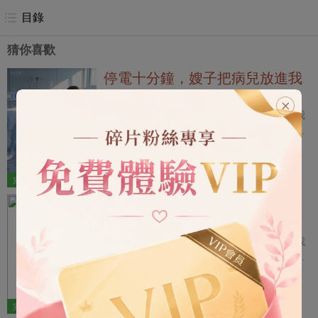
是仙家的皮，你這癟犢玩意，闖大禍了！」
目錄
猜你喜歡
停電十分鐘，嫂子把病兒放進我
懷裡
我剛哄睡出生第三天的兒子，嫂子便拿著一隻
印泥禮盒推門進來。 我剛要閉眼，幾行字從我
眼前飄過。 【別戴她送來的眼罩，也別讓護理
員抱走孩子。】 【她的兒子查出心臟有問題。
現代|家庭|腦洞
1.1萬字
今晚這一層會停電十分鐘，她會趁轉移，把病
5
1403
兒放進你懷裡。】 【腕帶、床頭卡和護理記錄
完結
7 章
都會換好。所有人都會說你產後疑神疑鬼，連
停電十分鐘，嫂子把病兒放進我
你婆婆也會逼你認下那個孩子。】 嫂子把禮盒
懷裡
擺在床邊，笑著朝嬰兒車伸手。 「媽說兩個孫
我剛哄睡出生第三天的兒子，嫂子便拿著一隻
子同一天出生是雙喜，讓羅阿姨抱去按一對手
印泥禮盒推門進來。 我剛要閉眼，幾行字從我
足印，回頭擺在老宅客廳裡。」 彈幕又落下一
眼前飄過。 【別戴她送來的眼罩，也別讓護理
行。 【她們已經談好了價錢。孩子出了這扇
員抱走孩子。】 【她的兒子查出心臟有問題。
現代|家庭|腦洞
1.1萬字
門，再回來就不是你的了。】 我按住嬰兒車的
今晚這一層會停電十分鐘，她會趁轉移，把病
5
0
護欄。 「禮盒你拿回去。我的孩子不出這間病
兒放進你懷裡。】 【腕帶、床頭卡和護理記錄
完結
7 章