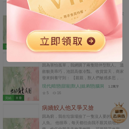
房。」
都會換好。所有人都會說你產後疑神疑鬼，連
我家耀祖成仙了
你婆婆也會逼你認下那個孩子。】 嫂子把禮盒
擺在床邊，笑著朝嬰兒車伸手。 「媽說兩個孫
成婚當日，夫君忽然憶起往事。 「我乃青雲宗
子同一天出生是雙喜，讓羅阿姨抱去按一對手
大弟子，若不是與妖魔鬥法受了傷，怎會被你
足印，回頭擺在老宅客廳裡。」 彈幕又落下一
撿到。」 「你我雲泥之別，婚事就此作罷
行。 【她們已經談好了價錢。孩子出了這扇
吧。」 看著我大紅色嫁衣下襯得更加白嫩的俏
沙雕|仙俠|腦洞|爽文
8.5千字
門，再回來就不是你的了。】 我按住嬰兒車的
臉。 他話鋒一轉。 「若你實在不捨，便跟在
5
17
護欄。 「禮盒你拿回去。我的孩子不出這間病
我身邊做個侍妾，也算是還了你的救命之
完結
6 章
房。」
恩。」 我愣住許久。 正當青雲宗眾人以為我
她的偏愛法則
樂傻了時。 我揚手將蓋頭摔在地上。 「呔，
你都八十了，還想老牛吃我這根嫩草！」
因為害怕孤單，我網購了兩隻陪伴型獸人。 溫
敘貌美乖巧，池競高傲冷豔。 收貨當天，商家
發來飼養守則： 【親親，獸人們敏感多思，飼
養期間一定要一視同仁，不能厚此薄彼哦～】
現代|暗戀|甜寵|獸人|姐弟戀|腦洞
1.2萬字
我牢記在心。 多年來，無論是出門購物，還是
5
16
飲食玩樂，都一式兩份，確保公平公正。 直到
完結
8 章
我醉酒誤入溫敘的房間，輕薄了他。 我想裝作
病嬌鮫人他又爭又搶
無事發生，溫敘卻搖著尾巴委屈巴巴地討要名
分：「昨晚是我頭一次，主人你要對我負
因為窮，我在垃圾場撿了一隻沒人要的斷尾醜
責。」 我思緒凌亂，卻架不住他的美色攻擊，
人魚。 他很乖，每天都任由我不厭其煩地上
點頭答應。 結果地下情不到一周，就被池競發