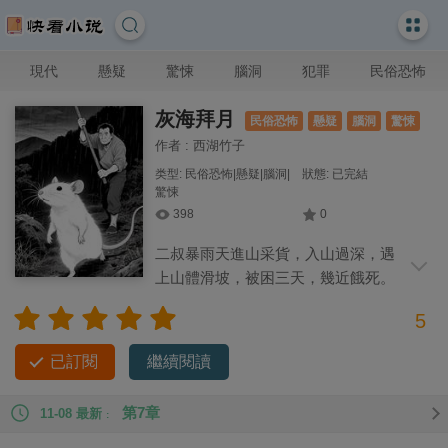
現代
懸疑
驚悚
腦洞
犯罪
民俗恐怖
灰海拜月
民俗恐怖
懸疑
腦洞
驚悚
作者 : 西湖竹子
类型: 民俗恐怖|懸疑|腦洞|
狀態: 已完結
驚悚
398
0
二叔暴雨天進山采貨，入山過深，遇
上山體滑坡，被困三天，幾近餓死。
瀕死之際，一只半人高、直立行走的白鼠
5
引他走出一條生路。 出山之時，二叔一無所獲，又落得一身傷
痕，回去只怕遭人恥笑。 離別之時，二叔假意拜別，說回去之
已訂閱
繼續閱讀
后要給白鼠立牌位供香火。 白鼠如人一般，躬身回禮，怎料二
叔趁機偷襲，用藥鋤頭結果了白鼠的性命。 白鼠的皮毛純白無
第7章
11-08 最新
瑕，展開來有二尺來寬，二叔在村子里出盡了風頭。 奶奶見了
皮毛，細細過手后，神色大變，像是大白天見了鬼一樣。 「這