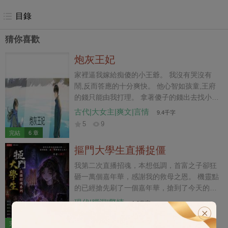
「報應來了！」
目錄
猜你喜歡
炮灰王妃
家裡逼我嫁給痴傻的小王爺。 我沒有哭沒有
鬧,反而答應的十分爽快。 他心智如孩童,王府
的錢只能由我打理。 拿著傻子的錢出去找小白
臉不香嗎?反正他什麼也不會。 正當我和一個
古代|大女主|爽文|言情
9.4千字
窮舉子親親我我,準備有下一步動作時。 眼前
5
9
突然出現彈幕: 【笑死,男主帶了一堆人,在門口
完結
6 章
玩捉迷藏。】 【炮灰女的醜事要被全王府看見
摳門大學生直播捉僵
啦,她即將下線。】 【誰能想到我們男主寶寶,
一直在裝傻呢!就連姦夫都是他安排的。】 我
我第二次直播招魂，本想低調，首富之子卻狂
還沒反應過來,這些說的是什麼意思,門口傳來
砸一萬個嘉年華，感謝我的救母之恩。 機靈點
小王爺的聲音: 「咱們都藏這間屋裡吧,嬤嬤肯
的已經搶先刷了一個嘉年華，搶到了今天的招
定找不到!」
魂名額。 「大師，我不想招魂，我想要找一個
現代|腦洞|驚悚
1.3萬字
失蹤五年的人，你能幫我算一算嗎？」 我讓對
5
5
方提供生辰八字，當看完那個生辰八字，我惋
完結
9 章