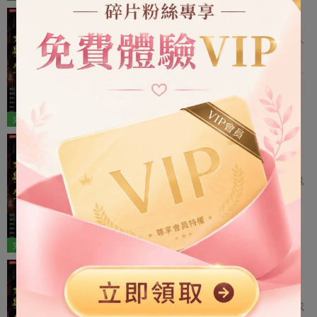
惜： 「這個八字的主人，不是失蹤，而是已經
摳門大學生擺攤鬥鬼
犧牲了……」 八字純陰者，千人亂葬處，墳前
冒死水，鬼樹聚陰氣，煉就白毛僵。 這事棘手
前兩次直播招魂出師不利，幹了兩票大的。 人
了……
太出名沒好事，我乾脆停了直播，跑到天橋底
下擺攤算卦。 一卦一萬塊，我以為這下肯定沒
有人上鉤，我能圖個清靜了。 結果，昔日金融
現代|腦洞|驚悚
1.2萬字
大鱷來到我攤位前，他把全身僅剩的一萬塊轉
5
4
給我，讓我給他算一卦。 我一看，嚯，又來了
完結
8 章
票大的！ 傷官喜用神，五鬼搬運術，敗財桃花
直播鬼屋人皮雨傘
劫，命喪美人懷。 兄弟，你離死不遠啦！
我直播招魂，連線到幾個明星的鬼屋探險直
播。 他們開我玩笑：「大師你看一下我們在鬼
屋裡找到的這把油紙傘，這裡面有沒有鬼？」
我看著在他們身後重復喊著「把傘還我」的女
現代|腦洞|驚悚
1.2萬字
鬼，面色大變。 「那是鬼的人皮血傘，快還給
5
4
她……」
完結
8 章
直播招魂鬥法中
我直播招魂連線到一個同行，他上來就說要跟
我鬥法。 網友起鬨，提起一年前因為車禍變成