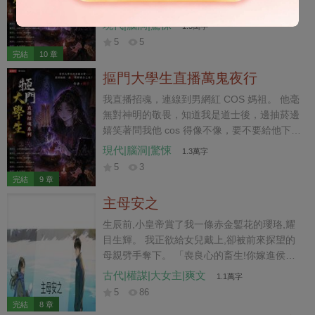
植物人的影帝秦北顧，讓我們有本事就把他弄
醒。 「想要他醒，停掉他的藥，報警抓他經紀
現代|腦洞|驚悚
1.5萬字
人就行。」 我話剛說完，對方卻嘲笑我學藝不
5
5
精，算不出秦北顧是靈魂離體。 說著他就要作
完結
10 章
法叫魂，卻招來遊蕩的厲鬼。 我一驚，連忙阻
摳門大學生直播萬鬼夜行
止：「快停下，一體兩魂要人命，請鬼容易送
鬼難。」
我直播招魂，連線到男網紅 COS 媽祖。 他毫
無對神明的敬畏，知道我是道士後，邊抽菸邊
嬉笑著問我他 cos 得像不像，要不要給他下跪
磕頭上柱香。 我反過來對他說道：「我觀你印
現代|腦洞|驚悚
1.3萬字
堂發黑要倒血黴了，不如你給我下跪磕頭，我
5
3
給你免費算上一卦避開血光之災。」 他不以為
完結
9 章
意，當著我的面把香爐當菸灰缸用。 他的粉絲
主母安之
則是憤怒群攻我，罵我詛咒人，直接把我的賬
號給舉報了。 沒想到幾天後，因為我懶得解封
生辰前,小皇帝賞了我一條赤金鏨花的瓔珞,耀
賬號繼續直播，害我封號的粉絲們卻在網上眾
目生輝。 我正欲給女兒戴上,卻被前來探望的
籌找我出面救人。 「發財大師，求求您回來
母親劈手奪下。 「喪良心的畜生!你嫁進侯府
吧，大大中邪了，他要出海放生自己，您快救
穿金戴銀,可憐你姐姐孤兒寡母的,你管過她
古代|權謀|大女主|爽文
1.1萬字
救他……」 無杯竊神形，炁逆衝泥丸，香灰落
嗎?」 「待會她就帶著孩子來了,你有好東西不
5
86
陰巢，永墮無間淵。 嘖嘖嘖，我就說他要倒血
緊著送你親姐姐傍身,倒戴在這路邊撿來的小野
完結
8 章