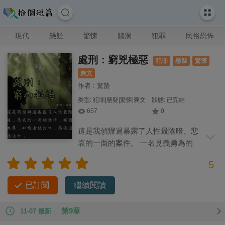
現代
懸疑
驚悚
腦洞
犯罪
民俗恐怖
處刑：窮兇極惡
犯罪
懸疑
驚悚
爽文
作者 : 驚蟄
类型: 犯罪|懸疑|驚悚|爽文
狀態: 已完結
657
0
這是我偵辦過暴露了人性最陰暗、悲
哀的一面的案件。 一名見義勇為的
女生被 3 名男子用煙頭、木棍等道具折磨
5
了整整 3 個小時。 被救者躲在門后不報警不援救，反而全程錄
下施暴過程。 事后拒絕作證不說，還污蔑對方💲淫。 施救者母
已訂閱
繼續閱讀
親不堪輿論暴力，服毒自盡。 媒體失聲，知情者被封口，惡徒
逍遙法外。 但這不是結局，而是風暴的開端。 一周后，被救者
第9章
11-07 最新
女生渾身被潑硫酸，被碎☠️于郊外豬圈。 現場留下四個血字：