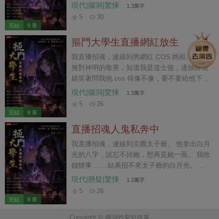
磕頭上柱香。 我反過來對他說道：「我觀你印
現代|腦洞|驚悚
1.3萬字
堂發黑要倒血黴了，不如你給我下跪磕頭，我
5
30
給你免費算上一卦避開血光之災。」 他不以為
完結
9 章
意，當著我的面把香爐當菸灰缸用。 他的粉絲
摳門大學生直播網紅放生
則是憤怒群攻我，罵我詛咒人，直接把我的賬
號給舉報了。 沒想到幾天後，因為我懶得解封
我直播招魂，連線到男網紅 COS 媽祖。 他毫
賬號繼續直播，害我封號的粉絲們卻在網上眾
無對神明的敬畏，知道我是道士後，邊抽菸邊
籌找我出面救人。 「發財大師，求求您回來
嬉笑著問我他 cos 得像不像，要不要給他下跪
吧，大大中邪了，他要出海放生自己，您快救
磕頭上柱香。 我反過來對他說道：「我觀你印
現代|腦洞|驚悚
1.3萬字
救他……」 無杯竊神形，炁逆衝泥丸，香灰落
堂發黑要倒血黴了，不如你給我下跪磕頭，我
5
26
陰巢，永墮無間淵。 嘖嘖嘖，我就說他要倒血
給你免費算上一卦避開血光之災。」 他不以為
完結
9 章
黴，偏不聽……
意，當著我的面把香爐當菸灰缸用。 他的粉絲
直播招魂人鬼私奔中
則是憤怒群攻我，罵我詛咒人，直接把我的賬
號給舉報了。 沒想到幾天後，因為我懶得解封
我直播招魂，連線到京圈太子爺。 他拿出白月
賬號繼續直播，害我封號的粉絲們卻在網上眾
光的八字，說忘不掉她，想再見她一面。 我收
籌找我出面救人。 「發財大師，求求您回來
錢辦事…… 結果招不來太子爺的白月光。 因
吧，大大中邪了，他要出海放生自己，您快救
為對方拒絕相見。 太子爺聽完大受打擊，並對
現代|懸疑|驚悚
1.2萬字
救他……」 無杯竊神形，炁逆衝泥丸，香灰落
我發起了砸錢攻擊。 說他無論如何都要見到白
5
26
陰巢，永墮無間淵。 嘖嘖嘖，我就說他要倒血
月光。 看在錢的份上。 我一咬牙，送他下地
完結
8 章
黴，偏不聽……
府去見白月光。 沒想到，太子爺帶著白月光從
Copyright © 腦洞炸裂短故事