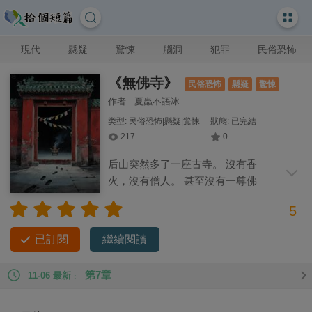
現代
懸疑
驚悚
腦洞
犯罪
民俗恐怖
《無佛寺》
民俗恐怖
懸疑
驚悚
作者 : 夏蟲不語冰
类型: 民俗恐怖|懸疑|驚悚
狀態: 已完結
217
0
后山突然多了一座古寺。 沒有香
火，沒有僧人。 甚至沒有一尊佛
像。 可村民卻對它頂禮膜拜，日夜供奉。
5
因為它會說話。 村民稱之為「神諭」。 可聽見神諭的人三天內
必定消失！
已訂閱
繼續閱讀
第7章
11-06 最新