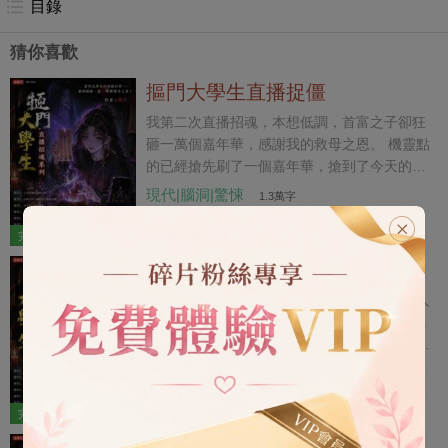
目錄
猜你喜歡
摳門大學生直播捉僵
我第二次直播招魂，本想低調，首富之子卻狂
砸一萬個嘉年華，感謝我的救母之恩。 機靈點
的已經搶先刷了一個嘉年華，搶到了今天的招
魂名額。 「大師，我不想招魂，我想要找一個
現代|腦洞|驚悚
1.3萬字
失蹤五年的人，你能幫我算一算嗎？」 我讓對
5
54
方提供生辰八字，當看完那個生辰八字，我惋
完結
9 章
惜： 「這個八字的主人，不是失蹤，而是已經
摳門大學生擺攤鬥鬼
犧牲了……」 八字純陰者，千人亂葬處，墳前
冒死水，鬼樹聚陰氣，煉就白毛僵。 這事棘手
前兩次直播招魂出師不利，幹了兩票大的。 人
了……
太出名沒好事，我乾脆停了直播，跑到天橋底
下擺攤算卦。 一卦一萬塊，我以為這下肯定沒
有人上鉤，我能圖個清靜了。 結果，昔日金融
現代|腦洞|驚悚
1.2萬字
大鱷來到我攤位前，他把全身僅剩的一萬塊轉
5
38
給我，讓我給他算一卦。 我一看，嚯，又來了
完結
8 章
票大的！ 傷官喜用神，五鬼搬運術，敗財桃花