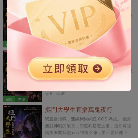
直播鬼屋人皮雨傘
劫，命喪美人懷。 兄弟，你離死不遠啦！
我直播招魂，連線到幾個明星的鬼屋探險直
播。 他們開我玩笑：「大師你看一下我們在鬼
屋裡找到的這把油紙傘，這裡面有沒有鬼？」
我看著在他們身後重復喊著「把傘還我」的女
現代|腦洞|驚悚
1.2萬字
鬼，面色大變。 「那是鬼的人皮血傘，快還給
5
38
她……」
完結
8 章
直播招魂鬥法中
我直播招魂連線到一個同行，他上來就說要跟
我鬥法。 網友起鬨，提起一年前因為車禍變成
植物人的影帝秦北顧，讓我們有本事就把他弄
醒。 「想要他醒，停掉他的藥，報警抓他經紀
現代|腦洞|驚悚
1.5萬字
人就行。」 我話剛說完，對方卻嘲笑我學藝不
5
49
精，算不出秦北顧是靈魂離體。 說著他就要作
完結
10 章
法叫魂，卻招來遊蕩的厲鬼。 我一驚，連忙阻
摳門大學生直播萬鬼夜行
止：「快停下，一體兩魂要人命，請鬼容易送
鬼難。」
我直播招魂，連線到男網紅 COS 媽祖。 他毫
無對神明的敬畏，知道我是道士後，邊抽菸邊
嬉笑著問我他 cos 得像不像，要不要給他下跪