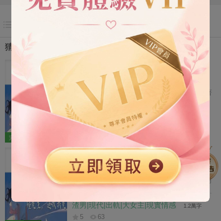
目錄
猜你喜歡
被金主分手那天，我把安胎費加
到八百萬
查出懷孕那天，周硯辭把一張卡推到我面前，
說公司出事了，給我八百萬，讓我走。 我摸著
還沒顯懷的肚子，誠懇地問他：「孩子的學區
房、月嫂和鋼琴課，你是打算讓我去天橋底下
現代|甜寵|豪門霸總|言情
1.2萬字
眾籌嗎？」 他沉默了半分鐘，又給我轉了兩百
5
60
萬。 一個月後，我在生鮮超市撞見他穿著圍裙
完結
8 章
搬牛奶。 曾經給我包下遊艇看煙花的男人，推
陸先生，這次我先走
著促銷車追到停車場，第一句話竟是：「江見
星，你產檢的錢還夠不夠？」
當我看見陸岑給他資助過的女孩戴上那枚祖母
綠耳釘時，手裡的賓客名單掉在了地上。 那對
耳釘，是他去年在巴黎拍賣會上拍下來的。 他
說要留給我，等我們結婚那天親手替我戴上。
渣男|現代|出軌|大女主|現實情感
1.2萬字
我彎腰撿起名單，抬頭問許茉：「你耳朵上的
5
63