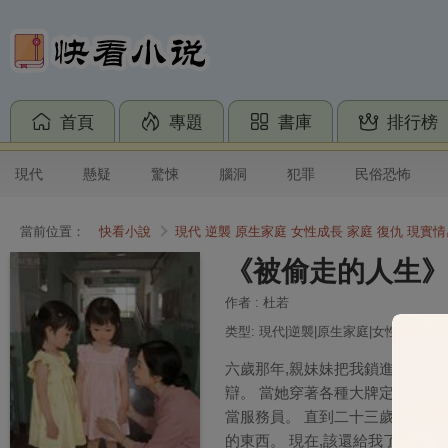
首頁
專題
書庫
排行榜
現代
懸疑
驚悚
腦洞
犯罪
民俗恐怖
當前位置：
快看小說
現代
逆襲
原生家庭
女性成長
家庭
復仇
現實情
《被偷走的人生
作者 : 杜若
类型: 現代|逆襲|原生家庭|女性成長|家
六歲那年,親妹妹把我鎖進黑漆漆
辯。 當她穿著各種大牌定制禮服
當服務員。 直到二十三歲那年。 
的東西。 現在,該還給我了。」