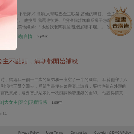
只幫啞巴金主吵架,當他的嘴替。 金主表情不
,我罵他後媽: 「提溜個醬塊腦瓜攪子怎麼膈應人
 1 這年頭,畢業即失業。 我正發愁地摳
雕|豪門霸總|言情
9.1千字
外成了京圈太子爺陸周的金絲雀,一個月一百萬。 但別多想。 不是那
是走嘴皮子的。 我呢,只負責幫陸周吵架。 因為這位金主雖
50
 面對家裡一堆極品親戚,急需一個強悍的嘴替。 而我
天賦點滿、嘴皮子賊溜的東北人,自然無比勝任這份工作。 也算是專業
公主不點頭，滿朝都開始補稅
】 ! 我
振,想到了陸周家那狗血又炸裂的豪門盛況。 看來今晚又是場惡戰
時，留給我一個十二歲的皇弟和一座空了一半的國庫。 ​​​​​​​我替他守了六
躇滿志,
，剛想把玉璽交回去，戶部尚書便在萬壽宴上請旨，要把他養在外頭的
 「來文滴還是武滴?」
進宮做貴妃，還要替那姑娘討一枚能調動漕運銀的金印。 他說得情真意
邊的陸周穿著一身高定西裝,眉眼疏散,氣質清冷矜貴。 他修長手指輕
小女雖出身微末，卻是陛下命定的福星。」 我把那枚金印放回案上，叫
謀|大女主|爽文|現實情感
1.0萬字
施施然打出幾行字。 【文的,這次只動嘴。】 【不然他們急了
：「福星先押進詔獄。至于尚書大人，去把他家地窖挖開，看看裡面埋
放開罵,使勁罵,只要罵哭一個人,這個月我就給你
子，還是他的九族。」
14
」 3 秉持著今晚要大賺一筆的心情,我跟著
豪門,陸家莊園自然是無比奢華。 陸家的幾個人
異。 尤其看到我。 陸周的後媽汪曼婷臉色一黑。 上次
Privacy Policy
User Terms
Contact Us
Copyright & DMCA Policy