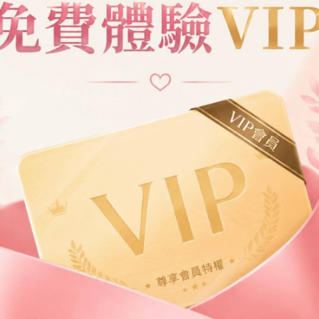
第3章
3
免费
第7章
7
免费
他們的靠山
東北