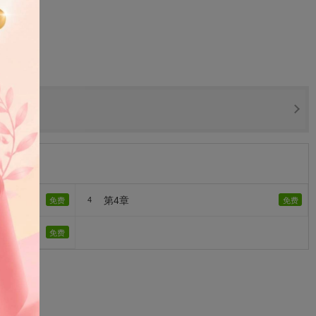
第4章
4
免费
免费
免费
金絲雀