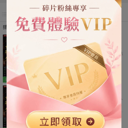
目錄
猜你喜歡
摳門大學生直播捉僵
我第二次直播招魂，本想低調，首富之子卻狂
砸一萬個嘉年華，感謝我的救母之恩。 機靈點
的已經搶先刷了一個嘉年華，搶到了今天的招
魂名額。 「大師，我不想招魂，我想要找一個
現代|腦洞|驚悚
1.3萬字
失蹤五年的人，你能幫我算一算嗎？」 我讓對
5
5
方提供生辰八字，當看完那個生辰八字，我惋
完結
9 章
惜： 「這個八字的主人，不是失蹤，而是已經
摳門大學生擺攤鬥鬼
犧牲了……」 八字純陰者，千人亂葬處，墳前
冒死水，鬼樹聚陰氣，煉就白毛僵。 這事棘手
前兩次直播招魂出師不利，幹了兩票大的。 人
了……
太出名沒好事，我乾脆停了直播，跑到天橋底
下擺攤算卦。 一卦一萬塊，我以為這下肯定沒
有人上鉤，我能圖個清靜了。 結果，昔日金融
現代|腦洞|驚悚
1.2萬字
大鱷來到我攤位前，他把全身僅剩的一萬塊轉
5
4