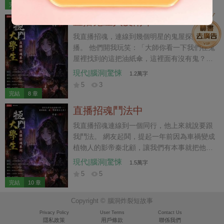
給我，讓我給他算一卦。 我一看，嚯，又來了
完結
8 章
票大的！ 傷官喜用神，五鬼搬運術，敗財桃花
直播鬼屋人皮雨傘
劫，命喪美人懷。 兄弟，你離死不遠啦！
我直播招魂，連線到幾個明星的鬼屋探險直
播。 他們開我玩笑：「大師你看一下我們在鬼
屋裡找到的這把油紙傘，這裡面有沒有鬼？」
我看著在他們身後重復喊著「把傘還我」的女
現代|腦洞|驚悚
1.2萬字
鬼，面色大變。 「那是鬼的人皮血傘，快還給
5
3
她……」
完結
8 章
直播招魂鬥法中
我直播招魂連線到一個同行，他上來就說要跟
我鬥法。 網友起鬨，提起一年前因為車禍變成
植物人的影帝秦北顧，讓我們有本事就把他弄
醒。 「想要他醒，停掉他的藥，報警抓他經紀
現代|腦洞|驚悚
1.5萬字
人就行。」 我話剛說完，對方卻嘲笑我學藝不
5
5
精，算不出秦北顧是靈魂離體。 說著他就要作
完結
10 章
法叫魂，卻招來遊蕩的厲鬼。 我一驚，連忙阻
Copyright © 腦洞炸裂短故事
止：「快停下，一體兩魂要人命，請鬼容易送
鬼難。」
Privacy Policy
User Terms
Contact Us
隱私政策
用戶條款
聯係我們