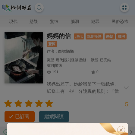
現代
懸疑
驚悚
腦洞
犯罪
民俗恐怖
媽媽的信
現代
規則怪談
懸疑
腦洞
驚悚
作者 : 白裙懶懶
类型: 現代|規則怪談|懸疑|
狀態: 已完結
腦洞|驚悚
191
0
我媽出差了。她給我留下一張紙條。
紙條上有一些十分詭異的規則：「當
你感到饑餓的時候，請吃掉家裡的貓。」
5
「如果有穿紅衣服的人敲門，請不要開門，並立刻躲進床
底。」 「一定要記住，你的爸爸已經死了，家裡沒有爸
已訂閱
繼續閱讀
爸！！！」
第7章
11-05 最新