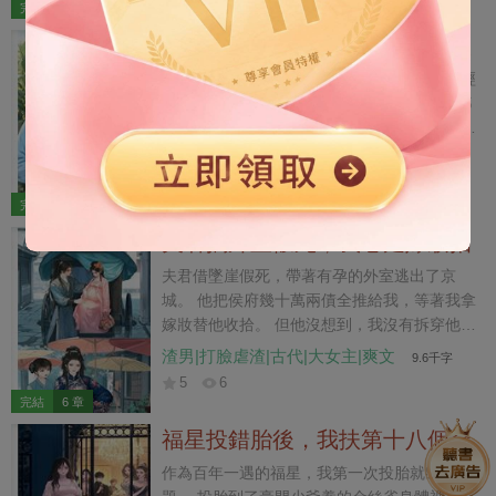
生交束脩，二哥把軍餉分給傷兵。 只有我把京
完結
7 章
裡的銀號開到了第十二家，睡前不數完當日進
妹妹搶著嫁落魄男人，我帶錄取
賬便合不上眼。 我一直覺得當年抱錯孩子的人
通知書進京
手腳不利索，才把我塞進這麼一個清流窩。 直
前世那年，我回村途中遭人算計。 醒來時已經
到一個穿素衣的姑娘捧著殘玉進門，自稱才是
躺在玉米地裡，衣釦散了，身邊還倒著全村都
顧家流落在外的親女兒。 我差點把她當財神供
罵的壞種。 爹娘怕我壞了家裡的名聲，當天就
起來，恨不得親手替她把族譜翻到那一頁。 這
堵住我的嘴捆進婚房。 妹妹卻頂了我的名字，
打臉虐渣|現代|重生|復仇|大女主
1.0萬字
才像話，我怎麼可能是清流窩裡親生的。 血趕
拿著我的錄取通知書進了京城。 三年後，她算
5
20
緊驗，包袱我已經叫丫鬟扎好了，連出城的車
計豪門少爺不成，丟了學籍和名聲，最後從教
完結
7 章
錢都付過。 誰料那碗水先替我認下了一門麻
學樓頂跳了下去。 反倒是我熬過了那段日子，
夫君攜外室假死，我卷走嫁妝招
煩。
等到丈夫的舊案翻了過來。 警方查清他是遭人
贅落難皇子
栽贓，動手的是他父親養在外面的兒子。 他洗
夫君借墜崖假死，帶著有孕的外室逃出了京
掉惡名認回豪門，也把我帶離了那個村子。 再
城。 他把侯府幾十萬兩債全推給我，等著我拿
睜眼，妹妹搶先鑽進玉米地。 我帶人趕到時，
嫁妝替他收拾。 但他沒想到，我沒有拆穿他，
她正抱著那個男人，衣服凌亂，半點不見害
反而也喝下假死藥，卷走全部嫁妝去了江南。
渣男|打臉虐渣|古代|大女主|爽文
9.6千字
怕。 見我站在人群前面，她朝我笑得痛快。
在那裡，我招贅了一個落難書生。 十年後，他
5
6
「姐，這回該我享福了，京城那份苦差事留給
回到京城，侯府已經沒了。而我招贅的書生竟
完結
6 章
你。」 我伸手去拉她，想讓她先把衣服穿好。
是流落民間的皇子，沉冤昭雪後，我也成了王
福星投錯胎後，我扶第十八個金
男人卻勉強睜開眼，一把將我推開，把她擋在
妃。
絲雀上首席
身後。 「碰她一下試試。」 我把那點舊情咽
作為百年一遇的福星，我第一次投胎就出了問
了回去，連夜收好自己的證件。 天亮以前，我