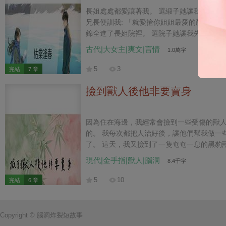
長姐處處都愛讓著我。 選緞子她讓我先挑。 我剛指向最豔的桃紅,長姐一蹙眉,
兄長便訓我: 「就愛搶你姐姐最愛的顏色,你那蠟黃的臉也配穿桃紅?」 十匹浮光
錦全進了長姐院裡。 選院子她讓我先挑。 我挑了臨湖的聽雨閣,長姐一抿嘴,母
親便發話: 「你姐姐喜水喜靜,你這麼聒噪住了也是煞風景。」 于是我搬去了枯
古代|大女主|爽文|言情
1.0萬字
棠院,聽雨閣歸了長姐。 從小到大她處處讓我, 既得了賢淑的好名聲,又攏了想要
的好東西。 直到太后要為我沈家兩女賜婚。 分別是溫潤如玉的狀元郎,和鮮衣
5
3
完結
7 章
怒馬的小將軍, 長姐照例讓我先選。 我緩緩跪下: 「既然長姐如此大度, 那這兩
人, 臣女就都要了。」
撿到獸人後他非要賣身
因為住在海邊，我經常會撿到一些受傷的獸人。 什麼兔子，白狼，老
的。 我每次都把人治好後，讓他們幫我做一些微不足道的小事，就送他們離開
了。 這天，我又撿到了一隻奄奄一息的黑豹獸人，把人救活之後，我正要提出
要求， 眼前突然冒出幾條彈幕: 【來了來了，男二就是在這裡請到了隱世大佬
現代|金手指|獸人|腦洞
8.4千字
出山幫他報仇的！】 【唉，聽說他身無分文，是委身給大佬，才請得大佬出手
的，他本來是男主預備役，就因為這個直接變男二了。】 【
5
10
完結
6 章
當男二，果然這個世界還是太愛男了！】 【不是，等等！這個大佬怎麼是個女
的，還長的這麼漂亮！男二你到底是怎麼賣的！】 我若有所思的看了
獸人矯健的身軀。 對啊？我啥時候
Copyright © 腦洞炸裂短故事