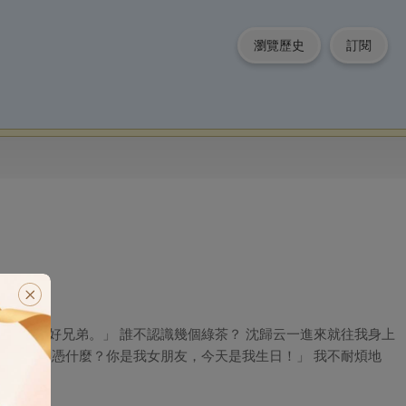
瀏覽歷史
訂閱
哥就是好兄弟。」 誰不認識幾個綠茶？ 沈歸云一進來就往我身上
住我：「憑什麼？你是我女朋友，今天是我生日！」 我不耐煩地