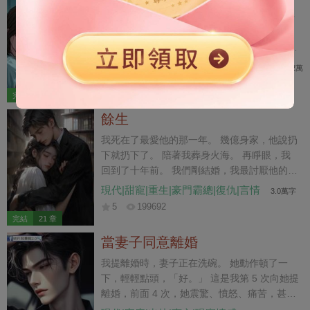
高中畢業那年，我在全校面前拒絕了顧叢的告
白。 我說我有男朋友了。 他禮貌地點點頭，
轉身離開。 第二天凌晨四點，他坐飛機出國留
學。 我一如既往地趁著天沒亮去搶攤位賣早
現代|HE|救贖|破鏡重圓|現實情感|言情
3.2萬
餐。 八年後。 我揣著僅剩的七千塊錢，抱著
5
150301
重病的女兒坐上去往京城的火車。 看完病歷
完結
21 章
後，醫生搖了搖頭。 「全京城恐怕只有一個醫
餘生
生能做這個手術。 「他是剛從國外回來的專
家，曾經主刀過一個跟你女兒情況相似的患
我死在了最愛他的那一年。 幾億身家，他說扔
者。」 說著，他驚喜地喚住我身後的男人。
下就扔下了。 陪著我葬身火海。 再睜眼，我
「我給你介紹一下，就是這位——顧叢，顧醫
回到了十年前。 我們剛結婚，我最討厭他的時
生。」
候。 我跑去了他的公司，見到他的第一面，哽
現代|甜寵|重生|豪門霸總|復仇|言情
3.0萬字
咽道：「時淮序，對不起。」 他短暫的愣怔
5
199692
後，神色寂然，「說吧，這次又要怎麼折磨
完結
21 章
我？」
當妻子同意離婚
我提離婚時，妻子正在洗碗。 她動作頓了一
下，輕輕點頭，「好。」 這是我第 5 次向她提
離婚，前面 4 次，她震驚、憤怒、痛苦，甚至
哀求，讓我煩不勝煩。 這一次，她卻同意了。