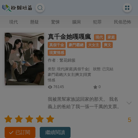
現代
懸疑
驚悚
腦洞
犯罪
民俗恐怖
真千金她嘎嘎瘋
現代
家庭
真假千金
豪門霸總
大女主
爽文
現實情感
作者 : 繁花錦簇
类型: 現代|家庭|真假千金|
狀態: 已完結
豪門霸總|大女主|爽文|現實
情感
76145
0
我被黑幫家族認回家的那天。 我名
義上的爸給了我一張一千萬的支票。
他說,這是讓我替假千金去死的安家費。 我
5
那幾個帥得人神共憤的哥哥,圍著楚楚可憐的假千金。 大哥冷漠
地警告我: 「收起你的小心思,除了擋災,你沒別的用處。」 二哥
已訂閱
繼續閱讀
譏諷地看著我: 「別想碰暖暖一根手指頭,不然我讓你橫著出