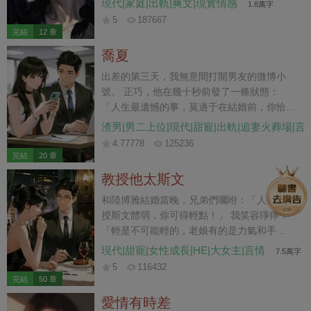
現代|家庭|出軌|爽文|現實情感
1.8萬字
同意得輕描淡寫，隨隨便便，彷彿只是一件無
5
187667
關緊要的小事。 我望著她立在水池邊的纖瘦背
完結
12 章
影。 興奮之餘，心中升起一絲異樣之感……
喬夏
出差的第三天，我無意間打開男友的微博小
號。 正巧，他在幾十秒前發了一條狀態：
「人生最遺憾的事，莫過于在結婚前，你恰巧
遇到了想要照顧一生的女孩。」 文字配了張偷
渣男|男二上位|現代|甜寵|出軌|追妻火葬場|言
📸的照片，一個穿碎花裙的小姑娘。 她叫許
4.77778
125236
梨，是男友的學妹。 清純甜美，比我小十歲。
完結
20 章
教授他太斯文
和陸博雅結婚當晚，兄弟們囑咐：「人家陸教
授斯文體弱，你可得輕點！」 我笑容猙獰：
「輕是不可能輕的，老娘有的是力氣和手
段！」 第二天，我啞著嗓子，腫著眼睛，朝金
現代|甜寵|女性成長|HE|大女主|言情
7.5萬字
絲眼鏡西裝革履的陸博雅喊。 「騙子！」 什
5
116432
麼斯文體弱，全是假的！
完結
50 章
愛情有時差