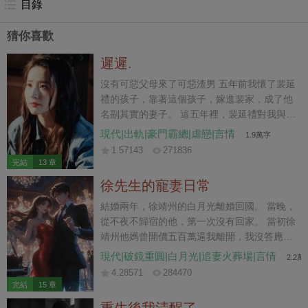
目錄
猜你喜歡
遲遲.
沒有可惡父母來了可惡渣男 五年前我懷了裴延
禮的孩子，靠著這個孩子，嫁進裴家，成了他
名副其實的妻子。 這五年裡，裴延禮對我與孩
子不聞不問，冷淡至極。 三天前，我與他的孩
現代|出軌|豪門霸總|虐戀|言情
1.9萬字
子意外遭遇車禍而亡，他與白月光遠赴西利，
1.57143
271836
攜手完成年少時許下的心願。 小馳死後的第三
完結
13 章
天，裴延禮仍未到場。
徐先生的寵妻日常
結婚兩年，徐靖州的白月光離婚回國。 當晚，
從不夜不歸宿的他，第一次沒有回家。 當初徐
靖州他媽曾開價五百萬逼我離開，我沒答應。
現在我想通了，準備還還價，還到一千萬就離
現代|破鏡重圓|白月光|追妻火葬場|言情
2.2萬
婚。 畢竟，她相中的兒媳婦現在離婚了，自由
4.28571
284470
了，我騰位置，她老人家一定很高興。 早晨六
完結
15 章
點，我敲響了婆婆的房門。 十分鐘後，整個徐