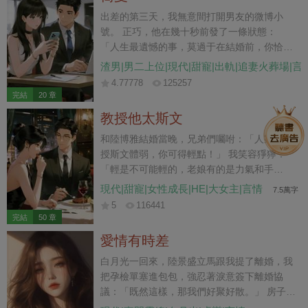
出差的第三天，我無意間打開男友的微博小
號。 正巧，他在幾十秒前發了一條狀態：
「人生最遺憾的事，莫過于在結婚前，你恰巧
遇到了想要照顧一生的女孩。」 文字配了張偷
渣男|男二上位|現代|甜寵|出軌|追妻火葬場|言
📸的照片，一個穿碎花裙的小姑娘。 她叫許
4.77778
125257
梨，是男友的學妹。 清純甜美，比我小十歲。
完結
20 章
教授他太斯文
和陸博雅結婚當晚，兄弟們囑咐：「人家陸教
授斯文體弱，你可得輕點！」 我笑容猙獰：
「輕是不可能輕的，老娘有的是力氣和手
段！」 第二天，我啞著嗓子，腫著眼睛，朝金
現代|甜寵|女性成長|HE|大女主|言情
7.5萬字
絲眼鏡西裝革履的陸博雅喊。 「騙子！」 什
5
116441
麼斯文體弱，全是假的！
完結
50 章
愛情有時差
白月光一回來，陸景盛立馬跟我提了離婚，我
把孕檢單塞進包包，強忍著淚意簽下離婚協
議：「既然這樣，那我們好聚好散。」 房子，
車子，錢，資源……他都可以給我，唯獨名分