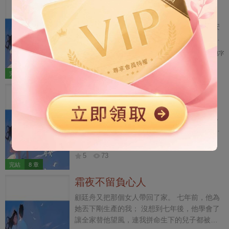
舊信未焚，餘生不候
「今天誰敢往家裡塞男人，我就把誰塞進垃圾
桶！」 我站在原地喘了口氣，覺得這一關大概
結婚第七年，我在丈夫書房的舊抽屜裡翻出兩
算過去了。 隔天，我又領回一個紅毛。 裴霜
封寫給初戀的信。 一封許她來生，一封替她安
舉著雞毛撣子追了我兩條街，終于不肯撿男人
排好身後事。 駱其琛說那隻是年少遺憾，叫我
了。 可彈幕卻瘋了。 【救命，女配躲過了戀
這麼大的人了不要瞎胡鬧。 我把離婚協議放到
婚姻|男二上位|現代|追妻火葬場|言情
1.2萬字
愛腦，姐姐開的咖啡店卻要被人毀了！】 【真
他面前，訂了離開的票。 他以為我只是想給他
5
58
正的局才剛開始，那個被趕走的男人會帶著“原
一個下馬威，他找到我的時候還在指責我有多
完結
8 章
配”回來。】 我把紅毛往姐姐身後一推，扭頭
麼的不懂事。 但是他不知道，我已經給自己找
喬葵
給黃毛打電話。 「兄弟，活來了。帶上你那些
到了那個想要相伴一生的人了。
五顏六色的朋友，來我姐店裡上班。」
姐姐拒絕聯姻那天，我替她坐進了謝家的車。
婚前協議寫得很清楚：兩年後各自自由，彼此
不干涉。 謝臨川守規矩守得近乎冷酷，連我發
燒都只會把藥和溫水放在門外。 直到我收拾好
現代|甜寵|先婚後愛|言情
1.2萬字
行李，準備把婚戒還給他，他卻蹲在康復中心
5
73
的小狗旁邊，按下了那隻小狗平時用來「說
完結
8 章
話」的按鈕。 機械女聲響徹安靜的客廳：「想
霜夜不留負心人
你。」
顧廷舟又把那個女人帶回了家。 七年前，他為
她丟下剛生產的我； 沒想到七年後，他學會了
讓全家替他望風，連我拼命生下的兒子都被教