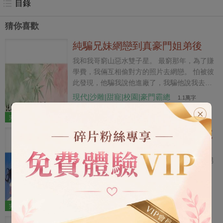
目錄
猜你喜歡
純騙兄妹網戀到真豪門姐弟後
我和我哥窮山惡水雙子星。 最窮那年，為了賺
學費，我倆互相偷對方的照片去網戀。 怕被彼
此發現，他騙我說他進廠了，我騙他說我去搖
奶茶了。 和我網戀的姐姐哪裡都好，就是太喜
現代|沙雕|甜寵|校園|豪門霸總
1.1萬字
歡我哥這張臉了，總是想奔現。 直到又一次婉
5
82
拒她後，她突然跟我說：「寶寶，你是不是被
完結
8 章
京大錄取了，我在學校裡郵寄錄取通知書，看
我姐才不是彈幕裡為愛✂️腕的冤
到你的了。」 「終于可以見面了，開學禮物你
種女配
是想要跑車還是公寓呀？」 我太吃壓力，嚇得
我姐裴霜從路邊撿回一個渾身是血的男人那
一激靈，連夜單刪了她。 本來以為一切都結束
天，我看見了彈幕。 彈幕說，這個叫沈嶼的男
了，開學當天，我哥就被一個漂亮學姐堵在了
人會把我姐哄得暈頭轉向，等正牌女友找上
校門口。 「夏鶴鳴，裝消失很好玩嗎？」 我
門，我姐就會成全網喊打的小三，最後✂️腕死
親情|現代|治愈|沙雕|現實情感
9.8千字
心虛地偷偷溜走，一轉身就撞到一個男生身
在出租屋。 我靈機一動。 轉天把一個黃毛領
5
16
上。 剛要抬頭道歉，只聽見男生冷冰冰地問
回家：「姐，你看我撿的這個怎麼樣？」 裴霜
完結
7 章
我。 「夏鹿聆，你是不是欠我一個解釋？」
氣得把他和沈嶼一起趕出門，叉著腰放話：