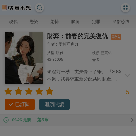
現代
懸疑
驚悚
腦洞
犯罪
民俗恐怖
財弈：前妻的完美復仇
現代
作者 : 愛神巧克力
类型: 現代
狀態: 已完結
81095
0
領證前一秒，丈夫停下了筆。 「30%
不夠，我要求重新分配共同財產。」
我疑惑地看向他： 「人家跟你談感情，你
5
反過來談錢啊？」 小三⼤步上前： 「前輩說笑了，我可以吃
苦，但孩⼦不能吃苦吧。」 我⼼里咯噔⼀下： 這是高⼿。 于是
已訂閱
繼續閱讀
緩緩看向她的肚⼦： 「周沉的？」 二人異口同聲： 「當然。」
下⼀秒，我扔掉手里的筆： 「太好了，那不⽤離了，生下來，
第6章
09-26 最新
我養！」