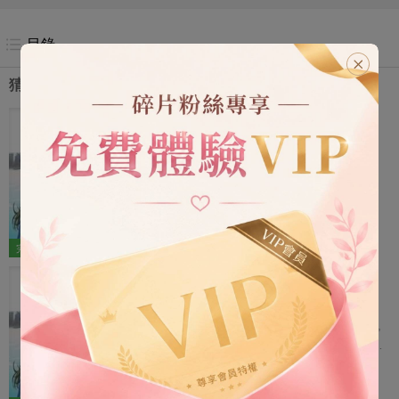
存在，卻絲毫沒有提過妹妹的身世。 直到今天，知道她即將出
嫁的這天，親⽣父⺟帶著一家上下逼上家門。 「要麼跟我們回
目錄
去，要麼讓你對象給我們 30 萬彩禮。」 「不然，我就把你養父
猜你喜歡
⺟一家告上法院！說他們拐賣⼉童！」
寒江驚春
我臨終前,裴澈罷朝三日,不眠不休守侯左右,幾
度哽咽失聲。 「朕允你,此生絕不再立新
後。」 我問他預備如何處置行刺我的人,他微
鬆握著我的手。 「到底是皇貴妃親眷,朕不忍
古代|重生|大女主|爽文|言情
1.3萬字
見她傷懷。」 我以為裴澈君奪臣妻已夠荒唐。
5
34
沒想到柳意歡的前夫當眾刺🔪我,他也愛屋及烏
完結
9 章
不肯降罪。 再睜眼,我重回十六歲賞花宴。 皇
炮灰女配和男主在一起後
后姑母讓我從諸位皇子中挑選夫婿。 我收回遞
向裴澈的香囊,搖了搖頭。 「姑母,臣女的意中
網戀奔現後,我嫌對方太高太壯。 正準備拒絕,
人並不在場。」
眼前突然出現彈幕: 【太好了,等女配拒絕男主,
我們女主就可以去救贖他了。】 【室友女主已
準備就緒,等女配一離開,她立刻上去安慰。】
現代|女配|言情
9.2千字
【女配還是太年輕,就喜歡斯文儒雅的,等大幾
5
15