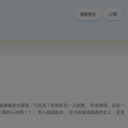
瀏覽歷史
訂閱
樂總裁首次露面，只是為了新晉影后⼀人頒獎。 早有網傳，這是一
愛的人說嗎？！」 男人緩緩點頭。 目光卻越過嬌羞的女人，直直