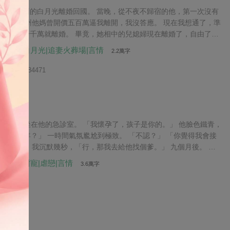
年，徐靖州的白月光離婚回國。 當晚，從不夜不歸宿的他，第一次沒有
當初徐靖州他媽曾開價五百萬逼我離開，我沒答應。 現在我想通了，準
價，還到一千萬就離婚。 畢竟，她相中的兒媳婦現在離婚了，自由了，
，她老人家一定很高興。 早晨六點，我敲響了婆婆的房門。 十分鐘
鏡重圓|白月光|追妻火葬場|言情
2.2萬字
徐家炸了鍋。 兩個小時後，徐靖州收到了我簽好字的離婚協議。 當
在酒吧和小奶狗弟弟貼面熱舞的時候，徐靖州的人……把酒吧封了？ #
71
284471
破鏡重圓 #現代
有家
 年後，我坐在他的急診室。 「我懷孕了，孩子是你的。」 他臉色鐵青，
子懷 6 年？」 一時間氣氛尷尬到極致。 「不認？」 「你覺得我會接
反問我。 我沉默幾秒，「行，那我去給他找個爹。」 九個月後。 他
拽著主刀醫生，「兄弟，算我求你，給她劃好看一點，她愛美。」
虐後甜|甜寵|虐戀|言情
3.6萬字
220900