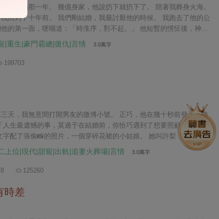
最愛他的那一年。 幾億身家，他說扔下就扔下了。 陪著我葬身火海。
我回到了十年前。 我們剛結婚，我最討厭他的時候。 我跑去了他的公
到他的第一面，哽咽道：「時淮序，對不起。」 他短暫的愣怔後，神色
「說吧，這次又要怎麼折磨我？」
寵|重生|豪門霸總|復仇|言情
3.0萬字
199703
第三天，我無意間打開男友的微博小號。 正巧，他在幾十秒前發了一條
 「人生最遺憾的事，莫過于在結婚前，你恰巧遇到了想要照顧一生的女
文字配了張偷📸的照片，一個穿碎花裙的小姑娘。 她叫許梨，是男友的
清純甜美，比我小十歲。
二上位|現代|甜寵|出軌|追妻火葬場|言情
3.0萬字
78
125260
有時差