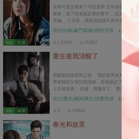
沒有可惡父母來了可惡渣男 五年前我懷了裴
裴家，成了他名副其實的妻子。 這五年裡，
至極。 三天前，我與他的孩子意外遭遇車禍
完成年少時許下的心願。 小馳死後的第三天
現代|出軌|豪門霸總|虐戀|言情
1.9萬字
1.57143
271837
完結
13 章
重生後我清醒了
我被親姐姐害死之後。 我的前男友和她結婚
帶著我的父母到我墳前，替我原諒了姐姐的一
上方嗤笑著。 然後，我重生了。 重生在簡
現代|重生|腦洞|爽文|現實情感
2.8萬字
3
210523
完結
18 章
春光和故里