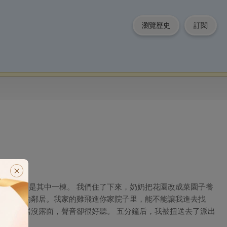
瀏覽歷史
訂閱
，我們家是其中一棟。 我們住了下來，奶奶把花園改成菜園子養
你家隔壁的鄰居。我家的雞飛進你家院子里，能不能讓我進去找
？」 鄰居沒露面，聲音卻很好聽。 五分鐘后，我被扭送去了派出