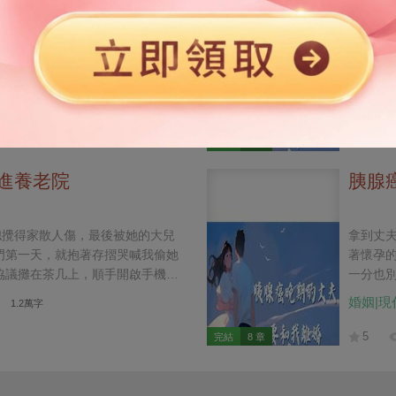
，說公司出事了，給我八百萬，讓
當我看
：「孩子的學區房、月嫂和鋼琴
了地上。
沉默了半分鐘，又給我轉了兩百
們結婚
裙搬牛奶。 曾經給我包下遊艇看煙
西，陸岑
渣男|現
話竟是：「江見星，你產檢的錢還
一次對
前，陸
5
完結
8 章
豫。 ​​
進養老院
胰腺
媳攪得家散人傷，最後被她的大兒
拿到丈
門第一天，就抱著存摺哭喊我偷她
著懷孕
協議攤在茶几上，順手開啟手機錄
一分也別
，你今天要是敢再演，我就讓你親
反正也
婚姻|現
1.2萬字
專挑人坑。」
5
完結
8 章