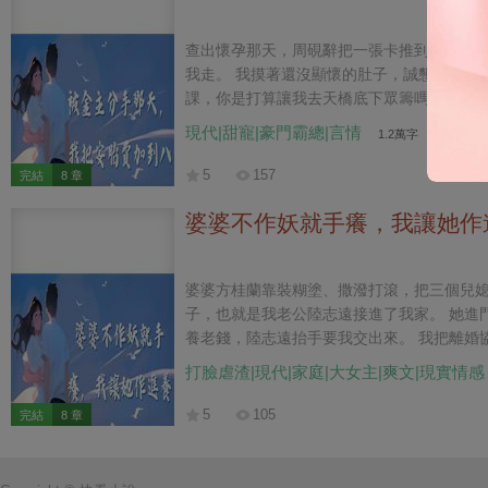
查出懷孕那天，周硯辭把一張卡推到我面前
我走。 我摸著還沒顯懷的肚子，誠懇地問他
課，你是打算讓我去天橋底下眾籌嗎？」 他
萬。 一個月後，我在生鮮超市撞見他穿著圍
現代|甜寵|豪門霸總|言情
1.2萬字
花的男人，推著促銷車追到停車場，第一句
夠不夠？」
5
157
完結
8 章
婆婆不作妖就手癢，我讓她作
婆婆方桂蘭靠裝糊塗、撒潑打滾，把三個兒
子，也就是我老公陸志遠接進了我家。 她進
養老錢，陸志遠抬手要我交出來。 我把離婚
影。 「錢沒見過，前夫媽倒是見過。方桂蘭
打臉虐渣|現代|家庭|大女主|爽文|現實情感
自去派出所解釋，你到底是真老糊塗，還是
5
105
完結
8 章