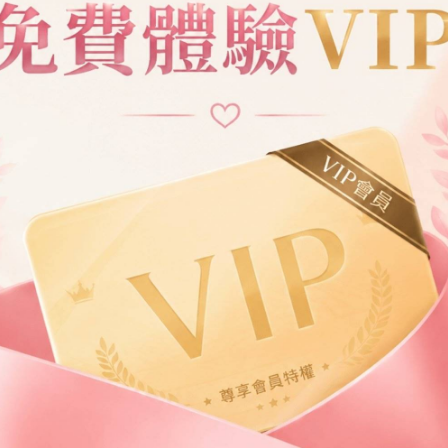
第3章
3
免费
免费
加到八百萬
陸先