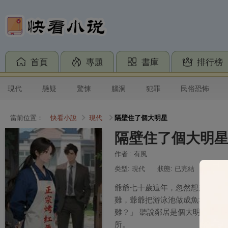
首頁
專題
書庫
排行榜
現代
懸疑
驚悚
腦洞
犯罪
民俗恐怖
當前位置：
快看小說
現代
隔壁住了個大明星
隔壁住了個大明
作者 : 有風
类型: 現代
狀態: 已完結
110
爺爺七十歲這年，忽然想起自己在
雞，爺爺把游泳池做成魚塘子。 
雞？」 聽說鄰居是個大明星。 
所。