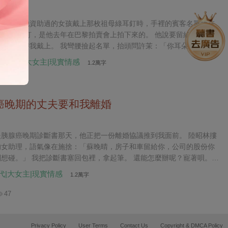
見陸岑給他資助過的女孩戴上那枚祖母綠耳釘時，手裡的賓客名單掉在
 那對耳釘，是他去年在巴黎拍賣會上拍下來的。 他說要留給我，等我
那天親手替我戴上。 我彎腰撿起名單，抬頭問許茉：「你耳朵上的東
送的？」 她紅著眼眶，像受了天大的委屈。 而站在她身後的陸岑，第
代|出軌|大女主|現實情感
1.2萬字
我沉了臉。 後來再想起那一眼，我才明白，許茉敢戴著耳釘走到我面
岑早就給過她膽子。 我辦婚禮這麼多年，見過太多人在儀式開始前猶
155
​​​​​真要散，也該把門關好，別拖泥帶水。
癌晚期的丈夫要和我離婚
夫胰腺癌晚期診斷書那天，他正把一份離婚協議推到我面前。 陸昭林摟
的女助理，語氣像在施捨：「蘇晚晴，房子和車留給你，公司的股份你
想碰。」 我把診斷書塞回包裡，拿起筆。 還能怎麼辦呢？寵著唄。 ​​​​​​​
是將死之人了。
代|大女主|現實情感
1.2萬字
47
Privacy Policy
User Terms
Contact Us
Copyright & DMCA Policy