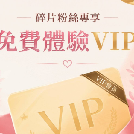
第3章
3
免费
免费
純騙