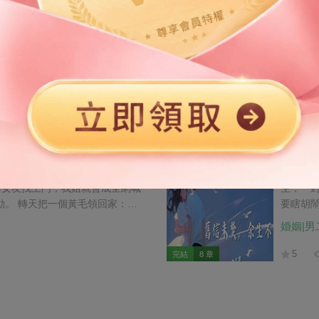
我和我哥窮山惡水雙子
網戀。 怕被彼此發現，他騙我說他進廠了，我騙他說我去搖奶茶了。 和我網戀
，你妻子我也可以妥善安排，錢、
的姐姐哪裡
她一個縣主當當。 「要不是
後，她
文
現代|沙
8.6千字
強佔人夫的惡名，真想讓我父皇直
知書，看到你的了。」 「
呀？」 我太吃壓力，嚇得一激靈，連夜單刪了她。 本來以為一切都結束了，開
5
完結
8 章
，等回京再看看，她若不犯錯，我
學當天，我
嗎？」 我心虛地偷偷溜走，一轉身就撞到一個男生身上。 剛要抬頭道歉，只聽
的冤種女配
舊信
，我看見了彈幕。 彈幕說，這個
結婚第
牌女友找上門，我姐就會成全網喊
生，一
動。 轉天把一個黃毛領回家：
要瞎胡鬧
把他和沈嶼一起趕出門，叉著腰放
個下馬
婚姻|男
垃圾桶！」 我站在原地喘了口
經給自
領回一個紅毛。 裴霜舉著雞毛撣子
5
完結
8 章
卻瘋了。 【救命，女配躲過了戀愛
正的局才剛開始，那個被趕走的男
後一推，扭頭給黃毛打電話。 「兄
來我姐店裡上班。」