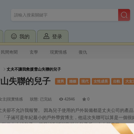
我的
登录
民間奇聞
玄學
現實情感
復仇
丈夫不讓我救援雪山失聯的兒子
雪山失聯的兒子
渣男
婚姻
現代
女性成長
出軌
大女
大女主|現實情感
狀態: 已完結
42846
0
，丈夫卻不允許我報警。 因為兒子使用的戶外裝備都是丈夫公司的產品
：「子涵可是年紀最小的戶外帶貨博主，他這次失聯可以算是一個很
上裝備上山找兒子。 等我找到活蹦亂跳的兒子后，丈夫卻瘋了。