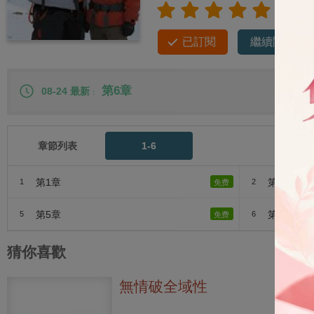
5
已訂閱
繼續閱讀
第6章
08-24 最新
章節列表
1-6
第1章
第2章
1
2
免费
第5章
第6章
5
6
免费
猜你喜歡
無情破全域性