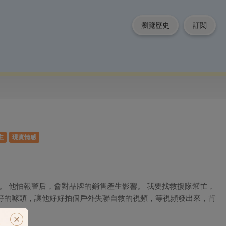
瀏覽歷史
訂閱
主
現實情感
。 他怕報警后，會對品牌的銷售產生影響。 我要找救援隊幫忙，
好的噱頭，讓他好好拍個戶外失聯自救的視頻，等視頻發出來，肯