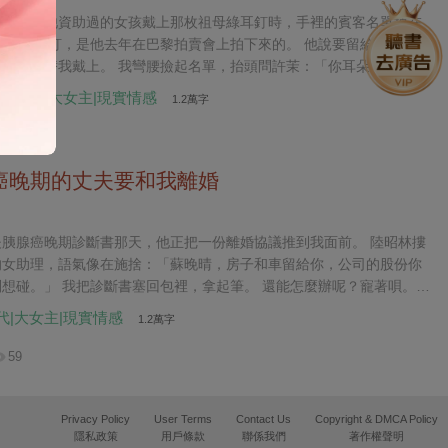
見陸岑給他資助過的女孩戴上那枚祖母綠耳釘時，手裡的賓客名單掉在
 那對耳釘，是他去年在巴黎拍賣會上拍下來的。 他說要留給我，等我
那天親手替我戴上。 我彎腰撿起名單，抬頭問許茉：「你耳朵上的東
送的？」 她紅著眼眶，像受了天大的委屈。 而站在她身後的陸岑，第
代|出軌|大女主|現實情感
1.2萬字
我沉了臉。 後來再想起那一眼，我才明白，許茉敢戴著耳釘走到我面
岑早就給過她膽子。 我辦婚禮這麼多年，見過太多人在儀式開始前猶
199
​​​​​真要散，也該把門關好，別拖泥帶水。
癌晚期的丈夫要和我離婚
夫胰腺癌晚期診斷書那天，他正把一份離婚協議推到我面前。 陸昭林摟
的女助理，語氣像在施捨：「蘇晚晴，房子和車留給你，公司的股份你
想碰。」 我把診斷書塞回包裡，拿起筆。 還能怎麼辦呢？寵著唄。 ​​​​​​​
是將死之人了。
代|大女主|現實情感
1.2萬字
59
Privacy Policy
User Terms
Contact Us
Copyright & DMCA Policy
隱私政策
用戶條款
聯係我們
著作權聲明