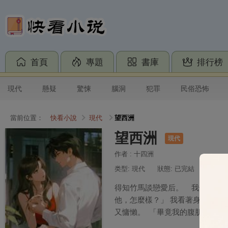
首頁
專題
書庫
排行榜
現代
懸疑
驚悚
腦洞
犯罪
民俗恐怖
當前位置：
快看小說
現代
望西洲
望西洲
現代
作者 : 十四洲
类型: 現代
狀態: 已完結
142
得知竹馬談戀愛后。 我傷心地一
他，怎麼樣？」 我看著身材高大
又慵懶。 「畢竟我的腹肌比他多