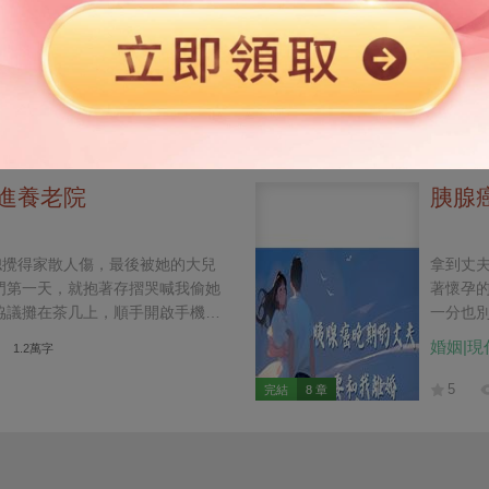
，說公司出事了，給我八百萬，讓
當我看
：「孩子的學區房、月嫂和鋼琴
了地上。
沉默了半分鐘，又給我轉了兩百
們結婚
裙搬牛奶。 曾經給我包下遊艇看煙
西，陸岑
渣男|現
話竟是：「江見星，你產檢的錢還
一次對
前，陸
5
完結
8 章
豫。 ​​
進養老院
胰腺
媳攪得家散人傷，最後被她的大兒
拿到丈
門第一天，就抱著存摺哭喊我偷她
著懷孕
協議攤在茶几上，順手開啟手機錄
一分也別
，你今天要是敢再演，我就讓你親
反正也
婚姻|現
1.2萬字
專挑人坑。」
5
完結
8 章