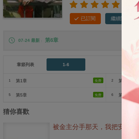
5
已訂閱
繼續閱讀
第6章
07-24 最新
章節列表
1-6
第1章
第2章
1
2
免费
第5章
第6章
5
6
免费
猜你喜歡
被金主分手那天，我把安胎費