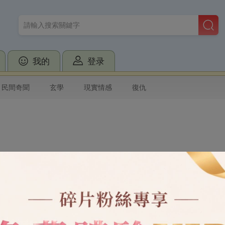
我的
登录
民間奇聞
玄學
現實情感
復仇
47
0
個人躲在露臺哭。 狼狽的模樣被他死對頭賀西洲發現。 賀西洲站
的男人，咽了咽口水。 「那個，你一般談素的還是葷的？」 男人勾
兩塊，比他帥還比他行。」