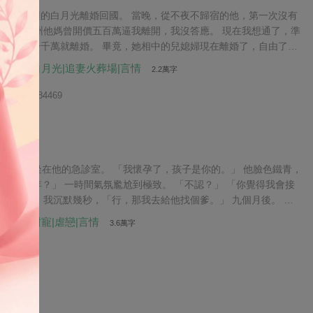
年，徐靖州的白月光離婚回國。 當晚，從不夜不歸宿的他，第一次沒有
當初徐靖州他媽曾開價五百萬逼我離開，我沒答應。 現在我想通了，準
價，還到一千萬就離婚。 畢竟，她相中的兒媳婦現在離婚了，自由了，
，她老人家一定很高興。 早晨六點，我敲響了婆婆的房門。 十分鐘
鏡重圓|白月光|追妻火葬場|言情
2.2萬字
徐家炸了鍋。 兩個小時後，徐靖州收到了我簽好字的離婚協議。 當
在酒吧和小奶狗弟弟貼面熱舞的時候，徐靖州的人……把酒吧封了？ #
71
284469
破鏡重圓 #現代
有家
 年後，我坐在他的急診室。 「我懷孕了，孩子是你的。」 他臉色鐵青，
子懷 6 年？」 一時間氣氛尷尬到極致。 「不認？」 「你覺得我會接
反問我。 我沉默幾秒，「行，那我去給他找個爹。」 九個月後。 他
拽著主刀醫生，「兄弟，算我求你，給她劃好看一點，她愛美。」
虐後甜|甜寵|虐戀|言情
3.6萬字
220899