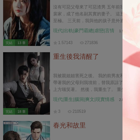
沒有可惡父母來了可惡渣男 五年前我懷了裴
裴家，成了他名副其實的妻子。 這五年裡，
至極。 三天前，我與他的孩子意外遭遇車禍
完成年少時許下的心願。 小馳死後的第三天
現代|出軌|豪門霸總|虐戀|言情
1.9萬字
1.57143
271836
完結
13 章
重生後我清醒了
我被親姐姐害死之後。 我的前男友和她結婚
帶著我的父母到我墳前，替我原諒了姐姐的一
上方嗤笑著。 然後，我重生了。 重生在簡
現代|重生|腦洞|爽文|現實情感
2.8萬字
3
210519
完結
18 章
春光和故里