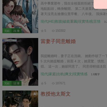
高中畢業那年，我在全校面前拒絕了顧叢的告
地點點頭，轉身離開。 第二天凌晨四點，他
著天沒亮去搶攤位賣早餐。 八年後。 我揣
坐上去往京城的火車。 看完病歷後，醫生搖
現代|HE|救贖|破鏡重圓|現實情感|言情
3
生能做這個手術。 「他是剛從國外回來的專
相似的患者。」 說著，他驚喜地喚住我身後
5
150302
完結
21 章
這位——顧叢，顧醫生。」
當妻子同意離婚
我提離婚時，妻子正在洗碗。 她動作頓了一
5 次向她提離婚，前面 4 次，她震驚、憤
煩。 這一次，她卻同意了。 同意得輕描淡
要的小事。 我望著她立在水池邊的纖瘦背影
現代|家庭|出軌|爽文|現實情感
1.8萬字
感……
5
187671
完結
12 章
教授他太斯文