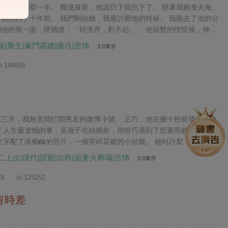
最愛他的那一年。 幾億身家，他說扔下就扔下了。 陪著我葬身火海。
我回到了十年前。 我們剛結婚，我最討厭他的時候。 我跑去了他的公
到他的第一面，哽咽道：「時淮序，對不起。」 他短暫的愣怔後，神色
「說吧，這次又要怎麼折磨我？」
寵|重生|豪門霸總|復仇|言情
3.0萬字
199695
第三天，我無意間打開男友的微博小號。 正巧，他在幾十秒前發了一條
 「人生最遺憾的事，莫過于在結婚前，你恰巧遇到了想要照顧一生的女
文字配了張偷📸的照片，一個穿碎花裙的小姑娘。 她叫許梨，是男友的
清純甜美，比我小十歲。
二上位|現代|甜寵|出軌|追妻火葬場|言情
3.0萬字
78
125252
有時差