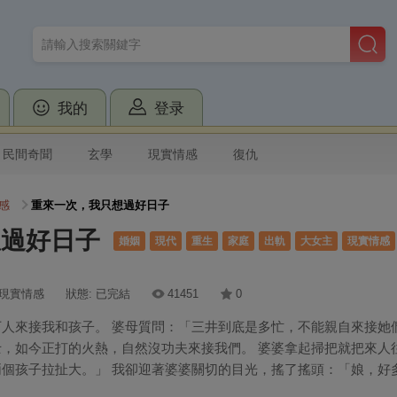
我的
登录
民間奇聞
玄學
現實情感
復仇
感
重來一次，我只想過好日子
想過好日子
婚姻
現代
重生
家庭
出軌
大女主
現實情感
|現實情感
狀態: 已完結
41451
0
人來接我和孩子。 婆母質問：「三井到底是多忙，不能親自來接她們
，如今正打的火熱，自然沒功夫來接我們。 婆婆拿起掃把就把來人
個孩子拉扯大。」 我卻迎著婆婆關切的目光，搖了搖頭：「娘，好