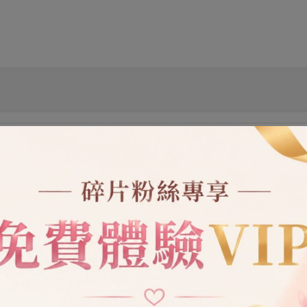
第3章
3
免费
第7章
7
免费
徐先