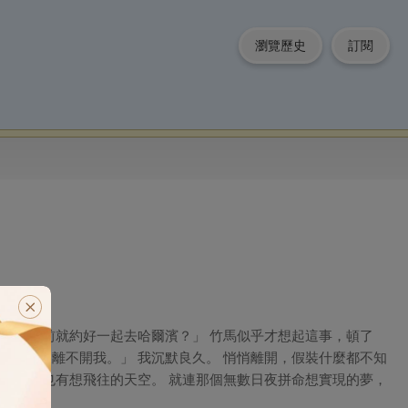
瀏覽歷史
訂閱
不是六年前就約好一起去哈爾濱？」 竹馬似乎才想起這事，頓了
反正她又離不開我。」 我沉默良久。 悄悄離開，假裝什麼都不知
海，而我也有想飛往的天空。 就連那個無數日夜拼命想實現的夢，