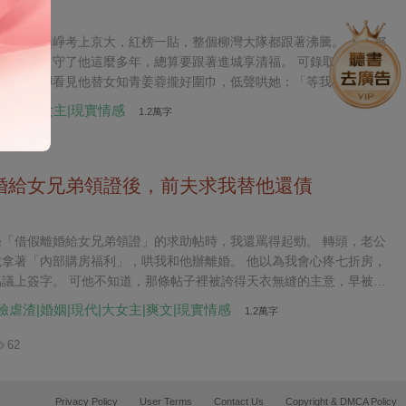
，未婚夫趙崢考上京大，紅榜一貼，整個柳灣大隊都跟著沸騰。 人人都
綰有福氣，守了他這麼多年，總算要跟著進城享清福。 可錄取通知書送
那日，我卻看見他替女知青姜蓉攏好圍巾，低聲哄她：「等我在京城站
就接你過去。」 他回頭撞見我，手裡那封寫著我名字的推薦信被風吹
代文|大女主|現實情感
1.2萬字
崢臉上的笑一點點收了，伸手來搶信。 我攥緊信紙，頭也不回的朝曬穀
等著道喜的人走去。 他既然想踩著我家往上爬，就別怪我把梯子抽走。
43
婚給女兄弟領證後，前夫求我替他還債
條「借假離婚給女兄弟領證」的求助帖時，我還罵得起勁。 轉頭，老公
就拿著「內部購房福利」，哄我和他辦離婚。 他以為我會心疼七折房，
協議上簽字。 可他不知道，那條帖子裡被誇得天衣無縫的主意，早被我
 他也不知道，就在剛剛，我已經發現了他藏在枕頭下的戶口本， 蠢
臉虐渣|婚姻|現代|大女主|爽文|現實情感
1.2萬字
什麼一看就知道。 我把離婚證塞進包裡，笑著給他讓路。 「去吧，別
給孩子上戶口。」
62
Privacy Policy
User Terms
Contact Us
Copyright & DMCA Policy