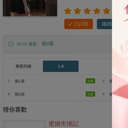
5
已訂閱
繼續閱讀
第8章
06-26 最新
章節列表
1-8
第1章
第2章
1
2
免费
第5章
第6章
5
6
免费
猜你喜歡
蜜婚失憶記