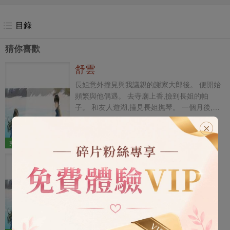
目錄
猜你喜歡
舒雲
長姐意外撞見與我議親的謝家大郎後。 便開始
頻繁與他偶遇。 去寺廟上香,撿到長姐的帕
子。 和友人遊湖,撞見長姐撫琴。 一個月後,謝
家來人,委婉提出想換親。 母親一臉危難和我
古代|家庭|言情
9.5千字
商量, 「你長姐和謝家大郎是天定的姻緣,如今
5
193
婚事換了人,也只能怨你自己沒本事,命不
完結
6 章
好。」 我張了張嘴,想說那是長姐是故意的。
炮灰王妃
她一向不愛梳妝,可每次撞見謝知秋,卻特意敷
了粉,描了眉。 想說那也是我心悅的郎君。 可
家裡逼我嫁給痴傻的小王爺。 我沒有哭沒有
千言萬語到了嘴邊,卻只剩沉默。 當晚,母親帶
鬧,反而答應的十分爽快。 他心智如孩童,王府
走了我壓在箱底的那套翡翠頭面,說是給長姐添
的錢只能由我打理。 拿著傻子的錢出去找小白
妝。 那是我外祖母留給我的唯一念想。 隔日,
臉不香嗎?反正他什麼也不會。 正當我和一個
古代|大女主|爽文|言情
9.4千字
長姐派人送來一包桂花糕:「妹妹別惱,回頭我
窮舉子親親我我,準備有下一步動作時。 眼前
5
220