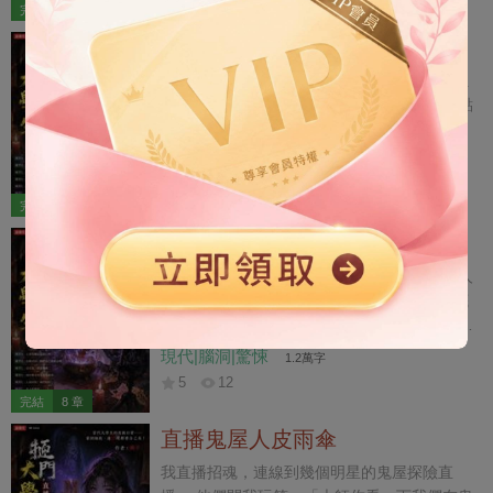
給你尋個更好的。」 我開啟油紙包,桂花糕碎
突然出現彈幕: 【笑死,男主帶了一堆人,在門口
完結
6 章
成了渣。 「不必了。」 我把碎糕倒進荷塘喂
玩捉迷藏。】 【炮灰女的醜事要被全王府看見
摳門大學生直播捉僵
了魚。 轉頭讓祖母給我說了一門親事。
啦,她即將下線。】 【誰能想到我們男主寶寶,
一直在裝傻呢!就連姦夫都是他安排的。】 我
我第二次直播招魂，本想低調，首富之子卻狂
還沒反應過來,這些說的是什麼意思,門口傳來
砸一萬個嘉年華，感謝我的救母之恩。 機靈點
小王爺的聲音: 「咱們都藏這間屋裡吧,嬤嬤肯
的已經搶先刷了一個嘉年華，搶到了今天的招
定找不到!」
魂名額。 「大師，我不想招魂，我想要找一個
現代|腦洞|驚悚
1.3萬字
失蹤五年的人，你能幫我算一算嗎？」 我讓對
5
19
方提供生辰八字，當看完那個生辰八字，我惋
完結
9 章
惜： 「這個八字的主人，不是失蹤，而是已經
摳門大學生擺攤鬥鬼
犧牲了……」 八字純陰者，千人亂葬處，墳前
冒死水，鬼樹聚陰氣，煉就白毛僵。 這事棘手
前兩次直播招魂出師不利，幹了兩票大的。 人
了……
太出名沒好事，我乾脆停了直播，跑到天橋底
下擺攤算卦。 一卦一萬塊，我以為這下肯定沒
有人上鉤，我能圖個清靜了。 結果，昔日金融
現代|腦洞|驚悚
1.2萬字
大鱷來到我攤位前，他把全身僅剩的一萬塊轉
5
12
給我，讓我給他算一卦。 我一看，嚯，又來了
完結
8 章
票大的！ 傷官喜用神，五鬼搬運術，敗財桃花
直播鬼屋人皮雨傘
劫，命喪美人懷。 兄弟，你離死不遠啦！
我直播招魂，連線到幾個明星的鬼屋探險直