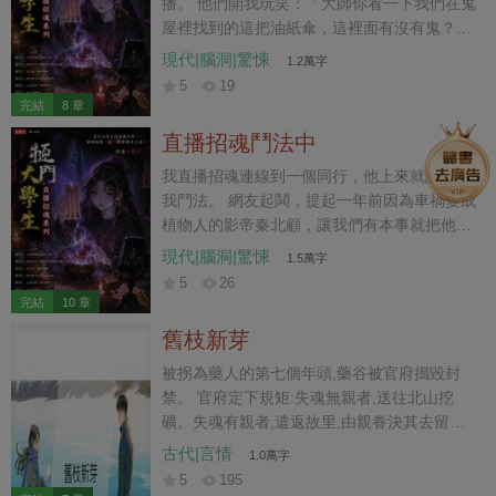
播。 他們開我玩笑：「大師你看一下我們在鬼
屋裡找到的這把油紙傘，這裡面有沒有鬼？」
我看著在他們身後重復喊著「把傘還我」的女
現代|腦洞|驚悚
1.2萬字
鬼，面色大變。 「那是鬼的人皮血傘，快還給
5
19
她……」
完結
8 章
直播招魂鬥法中
我直播招魂連線到一個同行，他上來就說要跟
我鬥法。 網友起鬨，提起一年前因為車禍變成
植物人的影帝秦北顧，讓我們有本事就把他弄
醒。 「想要他醒，停掉他的藥，報警抓他經紀
現代|腦洞|驚悚
1.5萬字
人就行。」 我話剛說完，對方卻嘲笑我學藝不
5
26
精，算不出秦北顧是靈魂離體。 說著他就要作
完結
10 章
法叫魂，卻招來遊蕩的厲鬼。 我一驚，連忙阻
舊枝新芽
止：「快停下，一體兩魂要人命，請鬼容易送
鬼難。」
被拐為藥人的第七個年頭,藥谷被官府搗毀封
禁。 官府定下規矩:失魂無親者,送往北山挖
礦。失魂有親者,遣返故里,由親眷決其去留。
我清醒著,也記得自己的名字和家門。 于是我
古代|言情
1.0萬字
上了歸鄉的馬車。 數日後,我終于望見門口那
5
195
棵老桃樹。 一個五六歲的小姑娘坐在樹下吃糖