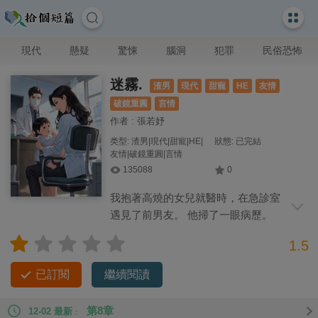
現代
懸疑
驚悚
腦洞
犯罪
民俗恐怖
迷霧.
渣男
現代
甜寵
HE
友情
破鏡重圓
言情
作者 : 張若妤
类型: 渣男|現代|甜寵|HE|
狀態: 已完結
友情|破鏡重圓|言情
135088
0
我抱著高燒的女兒就醫時，在急診室
遇見了前男友。 他掃了一眼病歷。
「分手三年，你女兒三歲？」 「林簡，」
1.5
他意味深長地打量我，「你孕期一個月就生了？」
已訂閱
繼續閱讀
第8章
12-02 最新